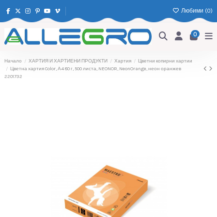
Любими (
0
)
0
Начало
ХАРТИЯ И ХАРТИЕНИ ПРОДУКТИ
Хартия
Цветни копирни хартии
Цветна хартия Color, А4 80 г, 500 листа, NEONOR, NeonOrange, неон оранжев
2201732