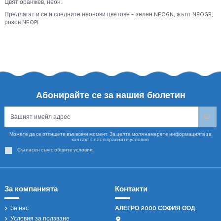
Цвят оранжев, неон.
Предлагат и се и следните неонови цветове – зелен NEOGN, жълт NEOGB,
розов NEOPI
Абонирайте се за нашия бюлетин
Можете да се отпишете във всеки момент. За целта моля намерете информацията за
контакт с нас в правните условия.
Съгласен съм с общите условия.
За компанията
Контакти
За нас
АЛЕГРО 2000 СОФИЯ ООД
Условия за ползване