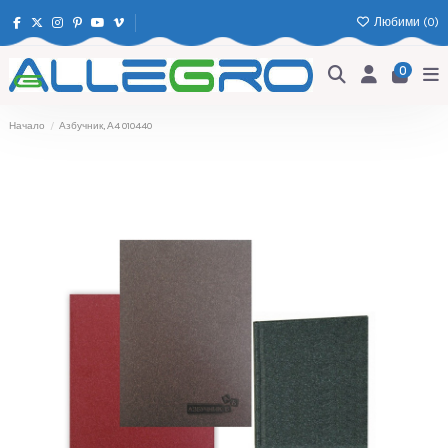
Любими (
0
)
0
Начало
Азбучник, А4 010440