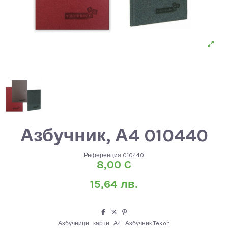
Азбучник, А4 010440
Референция
010440
8,00 €
15,64 лв.
Азбучници
карти
А4
Азбучник Tekon