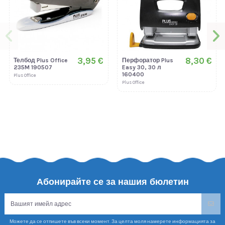
3,95 €
8,30 €
Телбод Plus Office
Перфоратор Plus
235M 190507
Easy 30, 30 л
160400
Plus Office
Plus Office
Абонирайте се за нашия бюлетин
Можете да се отпишете във всеки момент. За целта моля намерете информацията за