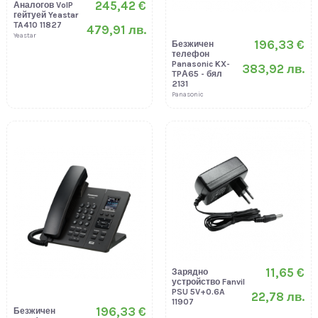
245,42 €
Аналогов VoIP
гейтуей Yeastar
TA410 11827
479,91 лв.
Yeastar
196,33 €
Безжичен
телефон
Panasonic KX-
383,92 лв.
TPА65 - бял
2131
Panasonic
11,65 €
Зарядно
устройство Fanvil
PSU 5V+0.6A
22,78 лв.
11907
196,33 €
Безжичен