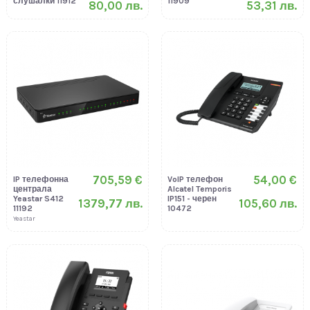
слушалки 11912
11909
80,00 лв.
53,31 лв.
705,59 €
54,00 €
IP телефонна
VoIP телефон
централа
Alcatel Temporis
Yeastar S412
IP151 - черен
1379,77 лв.
105,60 лв.
11192
10472
Yeastar