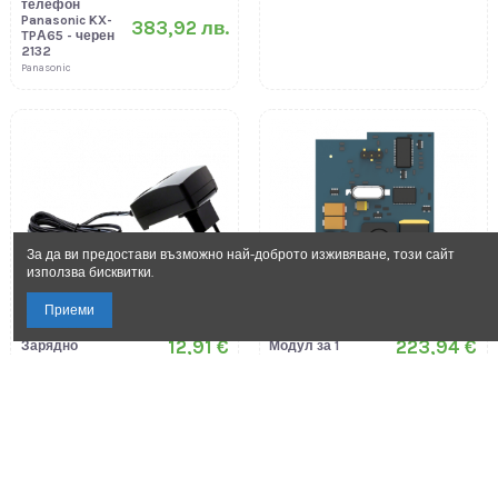
телефон
Panasonic KX-
383,92 лв.
TPА65 - черен
2132
Panasonic
За да ви предостави възможно най-доброто изживяване, този сайт
използва бисквитки.
Приеми
12,91 €
223,94 €
Зарядно
Модул за 1
устройство Fanvil
3G+WCDMA
PSU 5V+2A 11908
порт Yeastar
25,25 лв.
437,91 лв.
WCDMA 11198
Yeastar