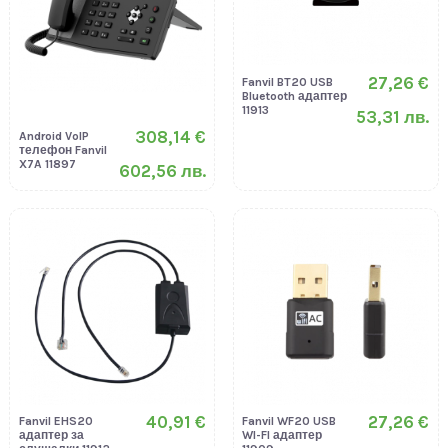
27,26 €
Fanvil BT20 USB
Bluetooth адаптер
11913
53,31 лв.
308,14 €
Android VoIP
телефон Fanvil
X7A 11897
602,56 лв.
40,91 €
27,26 €
Fanvil EHS20
Fanvil WF20 USB
адаптер за
WI-FI адаптер