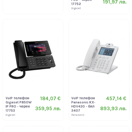
191,97 лв.
17752
Gigaset
184,07 €
457,14 €
VoIP телефон
VoIP телефон
Gigaset P850W
Panasonic KX-
IP PRO - черен
HDV430 - бял
359,95 лв.
893,93 лв.
17753
3407
Gigaset
Panasonic