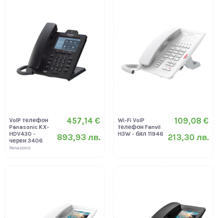
457,14 €
109,08 €
VoIP телефон
Wi-Fi VoIP
Panasonic KX-
телефон Fanvil
HDV430 -
H3W - бял 11946
893,93 лв.
213,30 лв.
черен 3406
Panasonic