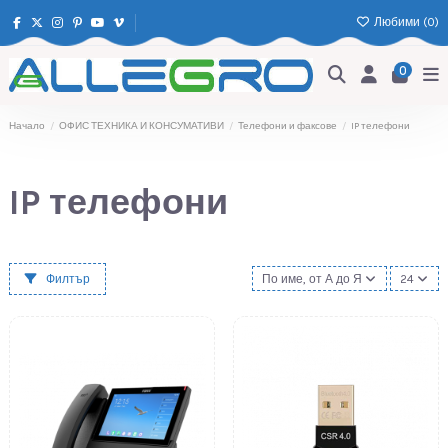
Любими (
0
)
0
Начало
ОФИС ТЕХНИКА И КОНСУМАТИВИ
Телефони и факсове
IP телефони
IP телефони
Филтър
По име, от А до Я
24