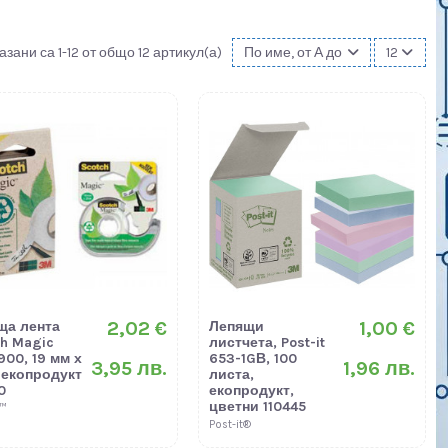
азани са 1-12 от общо 12 артикул(а)
По име, от А до Я
12
2,02 €
1,00 €
ща лента
Лепящи
ch Magic
листчета, Post-it
900, 19 мм х
653-1GВ, 100
3,95 лв.
1,96 лв.
 екопродукт
листа,
0
екопродукт,
цветни 110445
h™
Post-it®