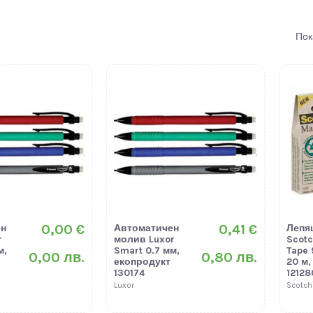
Пок
0,00 €
0,41 €
ен
Автоматичен
Лепя
r
молив Luxor
Scot
м,
Smart 0.7 мм,
Tape 
0,00 лв.
0,80 лв.
екопродукт
20 м,
130174
12128
Luxor
Scotc