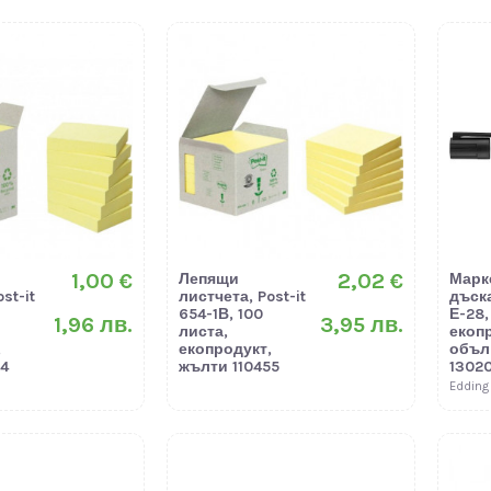
1,00 €
2,02 €
Лепящи
Марк
st-it
листчета, Post-it
дъска
654-1В, 100
Е-28,
1,96 лв.
3,95 лв.
листа,
екоп
,
екопродукт,
объл
4
жълти 110455
13020
Edding