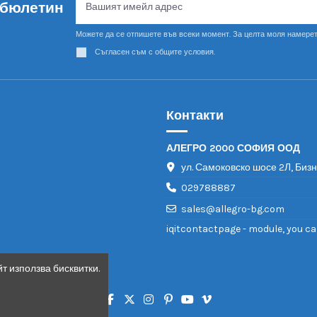
 бюлетин
Можете да се отпишете във всеки момент. За целта моля намерет
Съгласен съм с общите условия.
Контакти
АЛЕГРО 2000 СОФИЯ ООД
ул. Самоковско шосе 2Л, Биз
029788887
sales@allegro-bg.com
iqitcontactpage - module, you ca
т използва бисквитки.