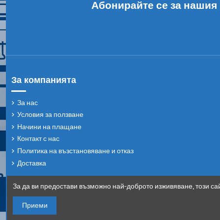
Абонирайте се за нашия
За компанията
За нас
Условия за ползване
Начини на плащане
Контакт с нас
Политика на възстановяване и отказ
Доставка
За да ви предостави възможно най-доброто изживяване, този сай
Приеми