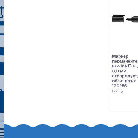
Маркер
перманенте
Ecoline Е-21,
3,0 мм,
екопродукт
объл връх
130256
Edding