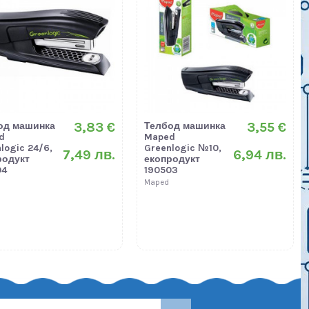
3,83 €
3,55 €
од машинка
Телбод машинка
d
Maped
logic 24/6,
Greenlogic №10,
7,49 лв.
6,94 лв.
родукт
екопродукт
04
190503
Maped