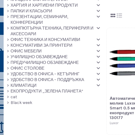
ХАРТИЯ И ХАРТИЕНИ ПРОДУКТИ
ПАПКИ И КЛАСЬОРИ
ПРЕЗЕНТАЦИИ, СЕМИНАРИ,
КОНФЕРЕНЦИИ
КОМПЮТЪРНА ТЕХНИКА, ПЕРИФЕРИЯ И
АКСЕСОАРИ
ОФИС ТЕХНИКА И КОНСУМАТИВИ
КОНСУМАТИВИ ЗА ПРИНТЕРИ
ОФИС МЕБЕЛИ
УЧИЛИЩНО ОБЗАВЕЖДАНЕ
ПРЕДУЧИЛИЩНО ОБЗАВЕЖДАНЕ
ОФИС СТОЛОВЕ
УДОБСТВО В ОФИСА – КЕТЪРИНГ
УДОБСТВО В ОФИСА – ПОДДРЪЖКА
КЛИМАТИЦИ
ЕКОПРОДУКТИ „ЗЕЛЕНА ПЛАНЕТА“
cat
Автоматич
Black week
молив Luxo
Smart 0.5 м
екопродукт
130177
Luxor