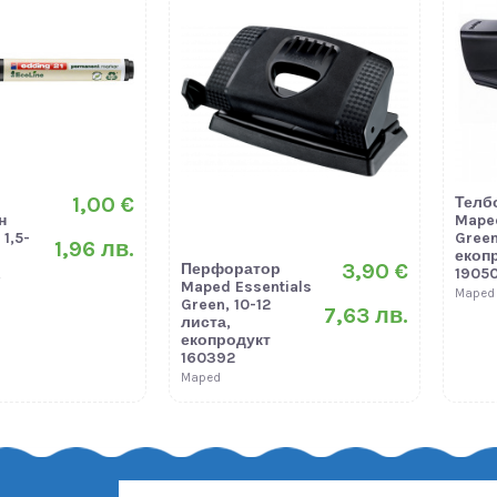
1,00 €
Телб
н
Mape
 1,5-
Green
1,96 лв.
екоп
3,90 €
Перфоратор
,
1905
Maped Essentials
Maped
Green, 10-12
7,63 лв.
листа,
екопродукт
160392
Maped