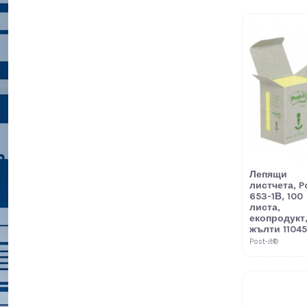
Лепящи
листчета, Po
653-1В, 100
листа,
екопродукт
жълти 11045
Post-it®