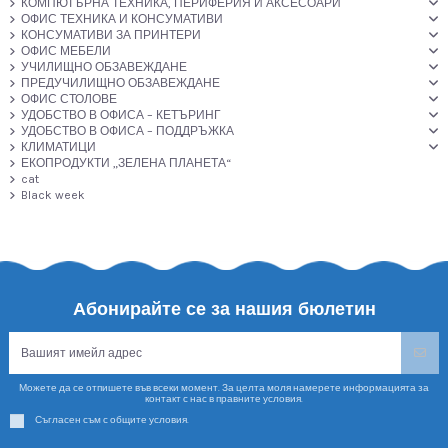
КОМПЮТЪРНА ТЕХНИКА, ПЕРИФЕРИЯ И АКСЕСОАРИ
ОФИС ТЕХНИКА И КОНСУМАТИВИ
КОНСУМАТИВИ ЗА ПРИНТЕРИ
ОФИС МЕБЕЛИ
УЧИЛИЩНО ОБЗАВЕЖДАНЕ
ПРЕДУЧИЛИЩНО ОБЗАВЕЖДАНЕ
ОФИС СТОЛОВЕ
УДОБСТВО В ОФИСА – КЕТЪРИНГ
УДОБСТВО В ОФИСА – ПОДДРЪЖКА
КЛИМАТИЦИ
ЕКОПРОДУКТИ „ЗЕЛЕНА ПЛАНЕТА“
cat
Black week
Абонирайте се за нашия бюлетин
Можете да се отпишете във всеки момент. За целта моля намерете информацията за
контакт с нас в правните условия.
Съгласен съм с общите условия.