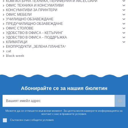
КОМПЮТЪРНА ТЕХНИКА, ПЕРИФЕРИЯ И АКСЕСОАРИ
ОФИС ТЕХНИКА И КОНСУМАТИВИ
КОНСУМАТИВИ ЗА ПРИНТЕРИ
ОФИС МЕБЕЛИ
УЧИЛИЩНО ОБЗАВЕЖДАНЕ
ПРЕДУЧИЛИЩНО ОБЗАВЕЖДАНЕ
ОФИС СТОЛОВЕ
УДОБСТВО В ОФИСА – КЕТЪРИНГ
УДОБСТВО В ОФИСА – ПОДДРЪЖКА
КЛИМАТИЦИ
ЕКОПРОДУКТИ „ЗЕЛЕНА ПЛАНЕТА“
cat
Black week
Абонирайте се за нашия бюлетин
Можете да се отпишете във всеки момент. За целта моля намерете информацията за
контакт с нас в правните условия.
Съгласен съм с общите условия.