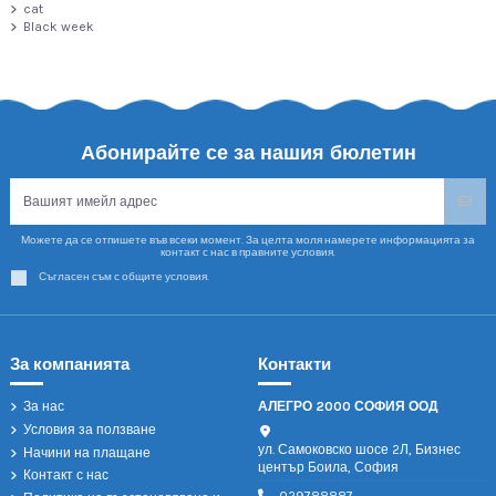
cat
Black week
Абонирайте се за нашия бюлетин
Можете да се отпишете във всеки момент. За целта моля намерете информацията за
контакт с нас в правните условия.
Съгласен съм с общите условия.
За компанията
Контакти
За нас
АЛЕГРО 2000 СОФИЯ ООД
Условия за ползване
ул. Самоковско шосе 2Л, Бизнес
Начини на плащане
център Боила, София
Контакт с нас
029788887