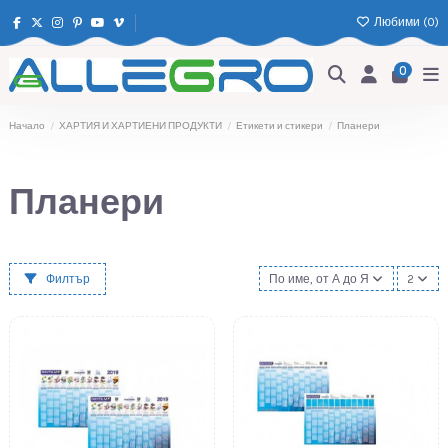
Любими (
0
)
0
Начало
ХАРТИЯ И ХАРТИЕНИ ПРОДУКТИ
Етикети и стикери
Планери
Планери
Филтър
По име, от А до Я
2