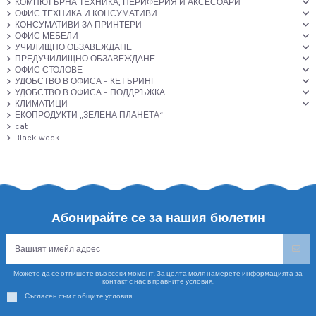
КОМПЮТЪРНА ТЕХНИКА, ПЕРИФЕРИЯ И АКСЕСОАРИ
ОФИС ТЕХНИКА И КОНСУМАТИВИ
КОНСУМАТИВИ ЗА ПРИНТЕРИ
ОФИС МЕБЕЛИ
УЧИЛИЩНО ОБЗАВЕЖДАНЕ
ПРЕДУЧИЛИЩНО ОБЗАВЕЖДАНЕ
ОФИС СТОЛОВЕ
УДОБСТВО В ОФИСА – КЕТЪРИНГ
УДОБСТВО В ОФИСА – ПОДДРЪЖКА
КЛИМАТИЦИ
ЕКОПРОДУКТИ „ЗЕЛЕНА ПЛАНЕТА“
cat
Black week
Абонирайте се за нашия бюлетин
Можете да се отпишете във всеки момент. За целта моля намерете информацията за
контакт с нас в правните условия.
Съгласен съм с общите условия.