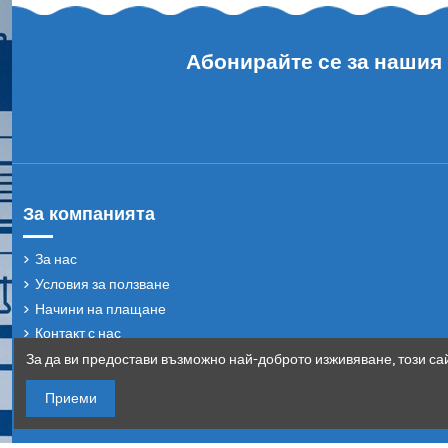
Градински
стол ARTA -
капучино
3535953
Carmen
За да ви предостави възможно най-доброто изживяване, този сай
Приеми