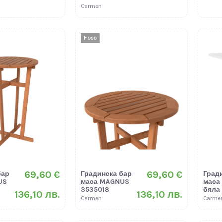
Carmen
Ново
69,60 €
69,60 €
бар
Градинска бар
Град
US
маса MAGNUS
маса 
3535018
бяла 
136,10 лв.
136,10 лв.
Carmen
Carme