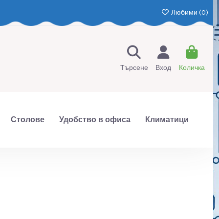
Любими (
0
)
Търсене
Вход
Количка
Столове
Удобство в офиса
Климатици