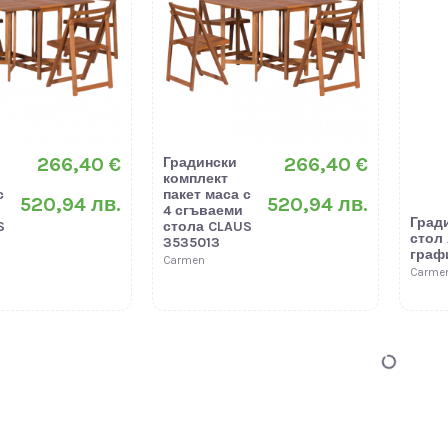
266,40 €
266,40 €
Градински
комплект
с
пакет маса с
520,94 лв.
520,94 лв.
4 сгъваеми
Град
S
стола CLAUS
стол 
3535013
граф
Carmen
Carme
Ново
Ново