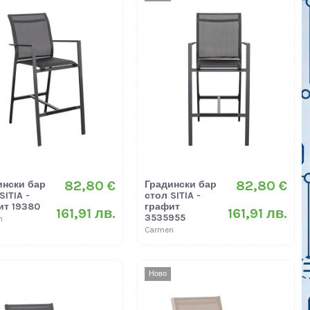
82,80 €
82,80 €
ински бар
Градински бар
SITIA -
стол SITIA -
ит 19380
графит
161,91 лв.
161,91 лв.
3535955
n
Carmen
Ново