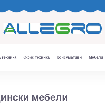
 техника
Офис техника
Консумативи
Мебели
дински мебели