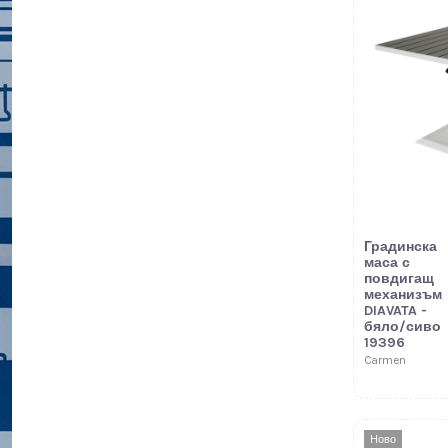
Градинска
маса с
повдигащ
механизъм
DIAVATA -
бяло/сиво
19396
Carmen
Ново