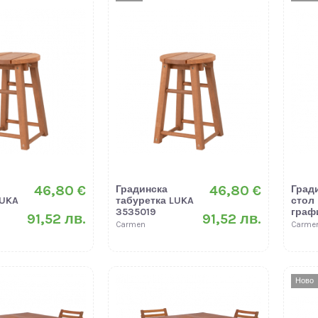
46,80 €
46,80 €
Градинска
Град
LUKA
табуретка LUKA
стол 
3535019
граф
91,52 лв.
91,52 лв.
Carmen
Carme
Ново