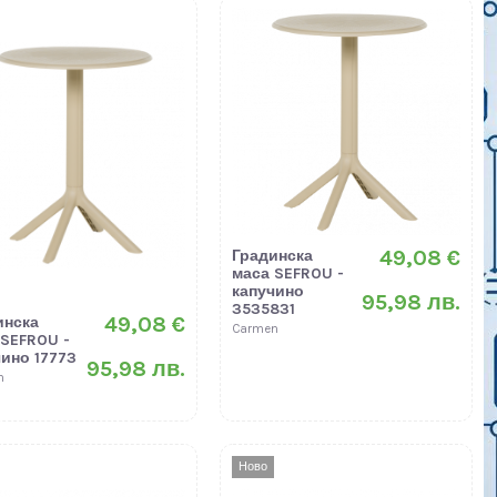
49,08 €
Градинска
маса SEFROU -
капучино
95,98 лв.
3535831
49,08 €
инска
Carmen
 SEFROU -
чино 17773
95,98 лв.
n
Ново