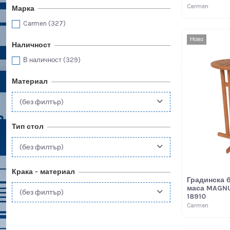
Carmen
Марка
Carmen
(327)
Ново
Наличност
В наличност
(329)
Материал
(без филтър)
Тип стол
(без филтър)
Крака - материал
Градинска 
маса MAGN
(без филтър)
18910
Carmen