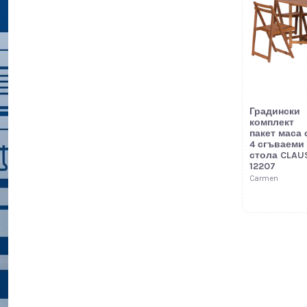
Градински
комплект
пакет маса 
4 сгъваеми
стола CLAU
12207
Carmen
Ново