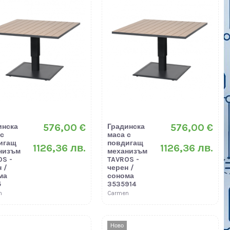
576,00 €
576,00 €
инска
Градинска
 с
маса с
игащ
повдигащ
1126,36 лв.
1126,36 лв.
низъм
механизъм
OS -
TAVROS -
 /
черен /
ма
сонома
5
3535914
n
Carmen
Ново