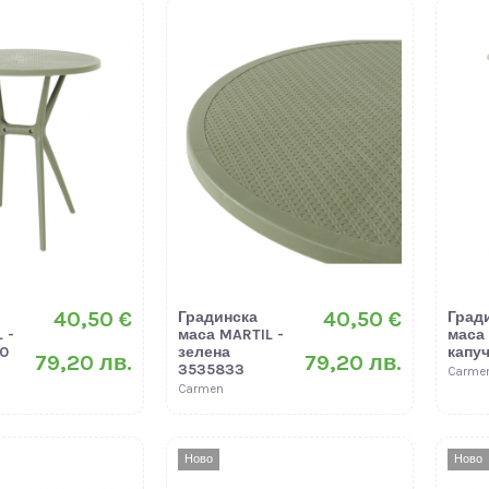
40,50 €
40,50 €
Градинска
Град
 -
маса MARTIL -
маса
0
зелена
капу
79,20 лв.
79,20 лв.
3535833
Carme
Carmen
Ново
Ново