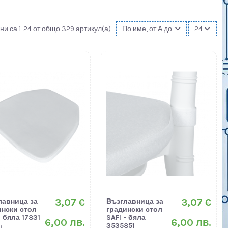
ни са 1-24 от общо 329 артикул(а)
По име, от А до Я
24
3,07 €
3,07 €
лавница за
Възглавница за
ински стол
градински стол
- бяла 17831
SAFI - бяла
6,00 лв.
6,00 лв.
3535851
n