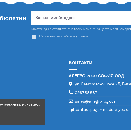
69,60 €
69,60 €
Градински
Град
стол ARTA -
стол 
крем 19376
крем
136,10 лв.
136,10 лв.
Carmen
Carme
т използва бисквитки.