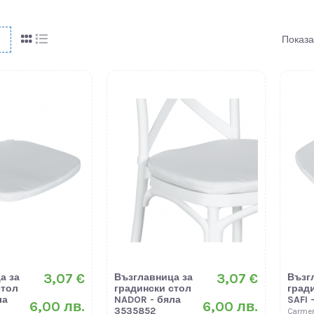
Показа
3,07 €
3,07 €
а за
Възглавница за
Възг
стол
градински стол
град
ла
NADOR - бяла
SAFI 
6,00 лв.
6,00 лв.
3535852
Carme