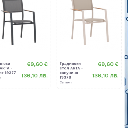
69,60 €
69,60 €
ински
Градински
ARTA -
стол ARTA -
ит 19377
капучино
136,10 лв.
136,10 лв.
19378
n
Carmen