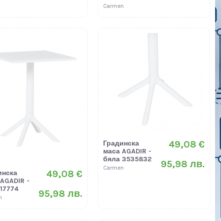
Carmen
49,08 €
Градинска
маса AGADIR -
бяла 3535832
95,98 лв.
Carmen
49,08 €
инска
AGADIR -
17774
95,98 лв.
n