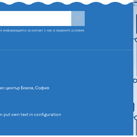
69,60 €
19,63 €
ински
Градински
ARTA -
стол BERKANE
 3535951
- бежов 17827
136,10 лв.
38,39 лв.
n
Carmen