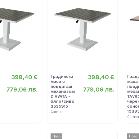
398,40 €
398,40 €
Градинска
Град
маса с
маса
повдигащ
повд
779,06 лв.
779,06 лв.
механизъм
меха
DIAVATA -
TAVR
бяло/сиво
черен
3535915
соно
1939
Carmen
Carme
Ново
Ново