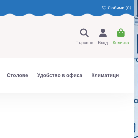
Любими (
0
)
Търсене
Вход
Количка
Столове
Удобство в офиса
Климатици