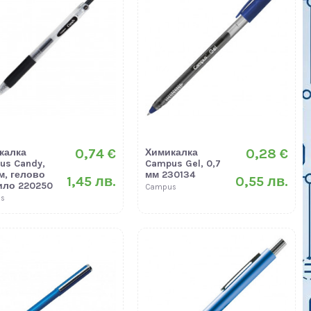
0,74 €
0,28 €
калка
Химикалка
us Candy,
Campus Gel, 0,7
м, гелово
мм 230134
1,45 лв.
0,55 лв.
ило 220250
Campus
s