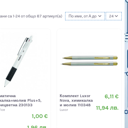
ани са 1-24 от общо 87 артикул(а)
По име, от А до Я
24
6,11 €
матична
Комплект Luxor
калка+молив Plus+5,
Nova, химикалка
рицветна 230133
и молив 110348
11,94 лв.
fice
Luxor
1,00 €
1,96 лв.