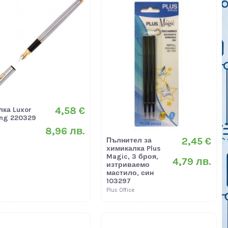
4,58 €
лка Luxor
ing 220329
8,96 лв.
2,45 €
Пълнител за
химикалка Plus
Magic, 3 броя,
4,79 лв.
изтриваемо
мастило, син
103297
Plus Office