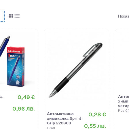
Показ
0,49 €
на
Авто
хими
чети
0,96 лв.
Plus Of
0,28 €
Автоматична
химикалка Sprint
Grip 220363
0,55 лв.
Luxor