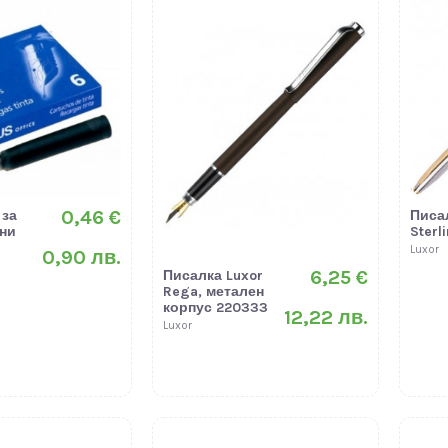
0,46 €
 за
Писа
ини
Sterl
Luxor
0,90 лв.
6,25 €
Писалка Luxor
Rega, метален
корпус 220333
12,22 лв.
Luxor