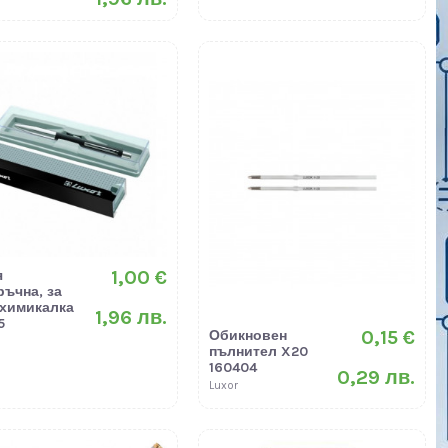
1,00 €
я
ръчна, за
 химикалка
1,96 лв.
5
0,15 €
Обикновен
пълнител X20
160404
0,29 лв.
Luxor