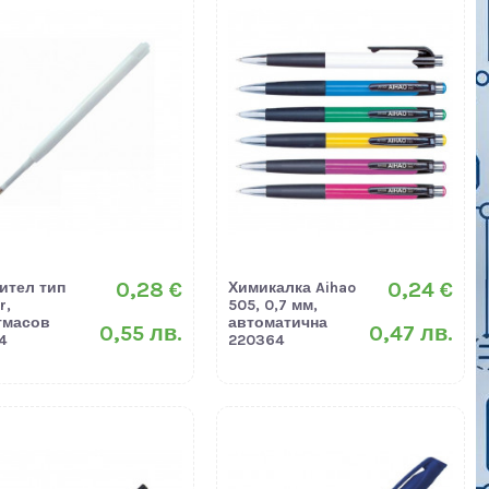
0,28 €
0,24 €
ител тип
Химикалка Aihao
r,
505, 0,7 мм,
тмасов
автоматична
0,55 лв.
0,47 лв.
4
220364