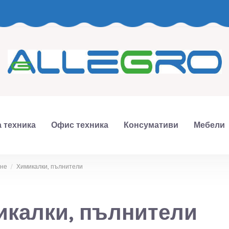
 техника
Офис техника
Консумативи
Мебели
ане
Химикалки, пълнители
икалки, пълнители