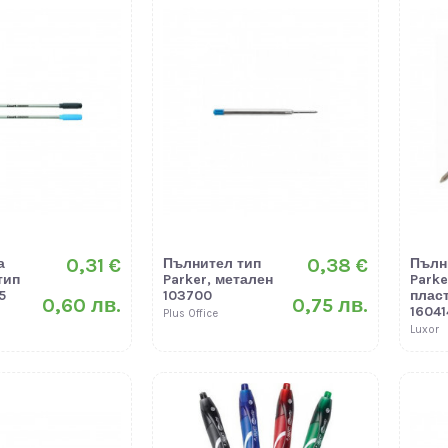
0,31 €
0,38 €
а
Пълнител тип
Пълн
тип
Parker, метален
Parke
5
103700
плас
0,60 лв.
0,75 лв.
16041
Plus Office
Luxor