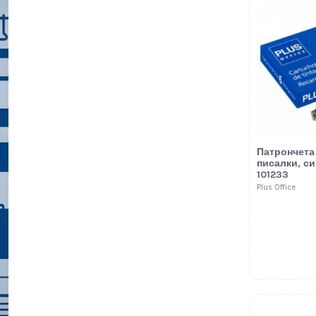
Патрончета
писалки, с
101233
Plus Office