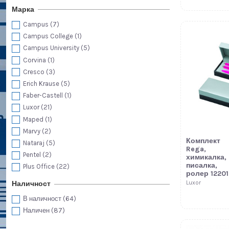
Марка
Campus
(7)
Campus College
(1)
Campus University
(5)
Corvina
(1)
Cresco
(3)
Erich Krause
(5)
Faber-Castell
(1)
Luxor
(21)
Maped
(1)
Marvy
(2)
Комплект
Nataraj
(5)
Rega,
Pentel
(2)
химикалка,
писалка,
Plus Office
(22)
ролер 12201
Schneider
(5)
Наличност
Luxor
В наличност
(64)
Наличен
(87)