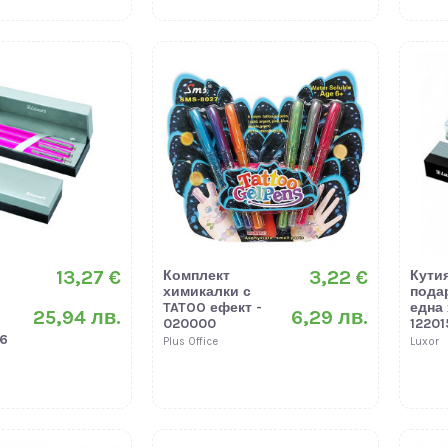
13,27 €
3,22 €
Комплект
Кути
химикалки с
пода
TATOO ефект -
една
25,94 лв.
6,29 лв.
020000
12201
6
Plus Office
Luxor