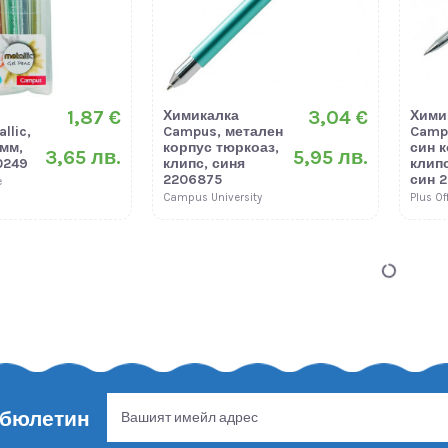
1,87 €
3,04 €
Химикалка
Хими
llic,
Campus, метален
Camp
 мм,
корпус тюркоаз,
син к
3,65 лв.
5,95 лв.
0249
клипс, синя
клипс
2206875
син 
e
Campus University
Plus Of