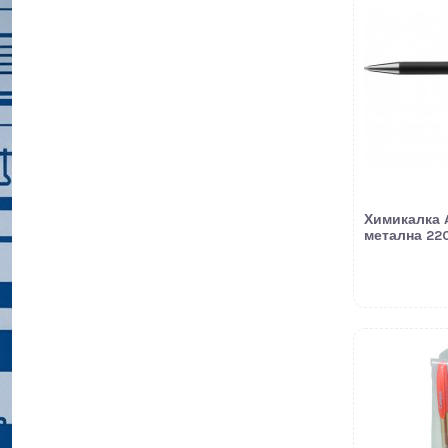
Химикалка A
метална 22