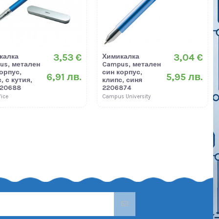
3,53 €
3,04 €
калка
Химикалка
us, метален
Campus, метален
орпус,
син корпус,
6,91 лв.
5,95 лв.
, с кутия,
клипс, синя
220688
2206874
fice
Campus University