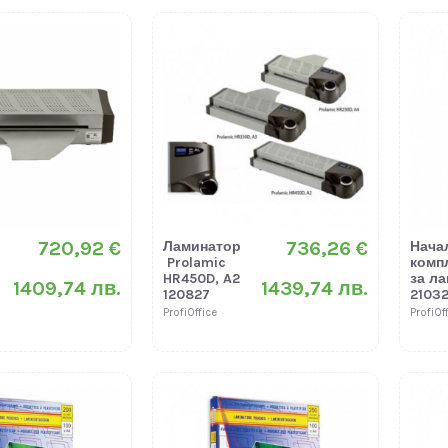
720,92 €
736,26 €
Ламинатор
Нача
Prolamic
комп
HR450D, A2
за л
1409,74 лв.
1439,74 лв.
120827
2103
ProfiOffice
ProfiOf