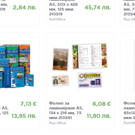
 мм,
А3, 303 х 426
А3, 3
2,84 лв.
45,74 лв.
309
мм, 125 мкм
мм, 7
210319
2103
ProfiOffice
Plus Of
7,13 €
6,08 €
Фолио за
Фоли
 А5,
ламиниране А5,
лами
, 125
154 х 216 мм, 75
85х12
13,95 лв.
11,90 лв.
мкм 210361
мкм 2
Plus Office
ProfiOf