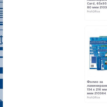
Card, 65х95
80 мкм 210
ProfiOffice
Фолио за
ламиниране
154 х 216 мм
мкм 210364
ProfiOffice