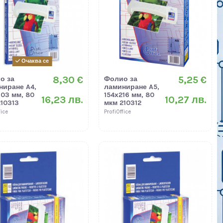
Очаква се
8,30 €
5,25 €
о за
Фолио за
ниране A4,
ламиниране A5,
303 мм, 80
154х216 мм, 80
16,23 лв.
10,27 лв.
10313
мкм 210312
fice
ProfiOffice