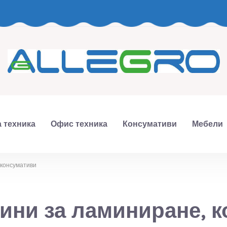
 техника
Офис техника
Консумативи
Мебели
консумативи
ни за ламиниране, 