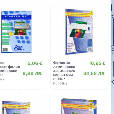
5,06 €
16,65 €
лен
Фолио за
лект фолио
ламиниране
аминиране
A3, 303х426
9,89 лв.
32,56 лв.
20
мм, 80 мкм
210357
fice
ProfiOffice