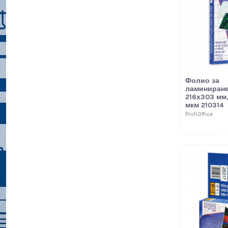
Фолио за
ламиниране
216х303 мм,
мкм 210314
ProfiOffice