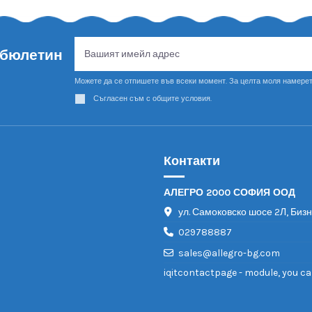
 бюлетин
Можете да се отпишете във всеки момент. За целта моля намерет
Съгласен съм с общите условия.
Контакти
АЛЕГРО 2000 СОФИЯ ООД
ул. Самоковско шосе 2Л, Биз
029788887
sales@allegro-bg.com
iqitcontactpage - module, you ca