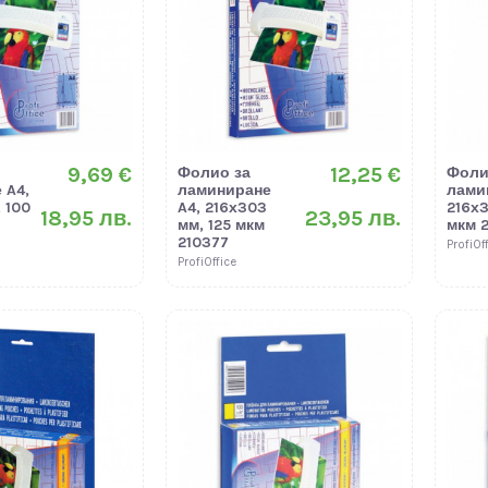
9,69 €
12,25 €
Фолио за
Фоли
 A4,
ламиниране
лами
 100
A4, 216х303
216х
18,95 лв.
23,95 лв.
мм, 125 мкм
мкм 2
210377
ProfiOf
ProfiOffice