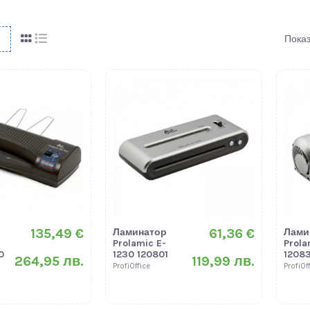
Показ
135,49 €
61,36 €
Ламинатор
Лами
Prolamic E-
Prola
0
1230 120801
12083
264,95 лв.
119,99 лв.
ProfiOffice
ProfiOf