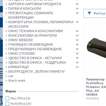
ХАРТИЯ И ХАРТИЕНИ ПРОДУКТИ
ПАПКИ И КЛАСЬОРИ
ПРЕЗЕНТАЦИИ, СЕМИНАРИ,
Филтър
КОНФЕРЕНЦИИ
КОМПЮТЪРНА ТЕХНИКА, ПЕРИФЕРИЯ И
АКСЕСОАРИ
ОФИС ТЕХНИКА И КОНСУМАТИВИ
КОНСУМАТИВИ ЗА ПРИНТЕРИ
ОФИС МЕБЕЛИ
УЧИЛИЩНО ОБЗАВЕЖДАНЕ
ПРЕДУЧИЛИЩНО ОБЗАВЕЖДАНЕ
ОФИС СТОЛОВЕ
УДОБСТВО В ОФИСА – КЕТЪРИНГ
УДОБСТВО В ОФИСА – ПОДДРЪЖКА
КЛИМАТИЦИ
ЕКОПРОДУКТИ „ЗЕЛЕНА ПЛАНЕТА“
cat
Ламинатор
Black week
ProfiOffice
Prolamic 33
Plus, A3
Марка
120824
Plus Office
(3)
ProfiOffice
ProfiOffice
(21)