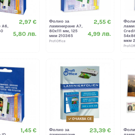
2,97 €
2,55 €
Фолио за
Фоли
 A6,
ламиниране A7,
лами
80
80х111 мм, 125
Credi
5,80 лв.
4,99 лв.
мкм 210365
54х86
мкм 
ProfiOffice
ProfiOf
ОЧАКВА СЕ
1,45 €
23,39 €
Фолио за
Фоли
 ID
ламиниране
лами