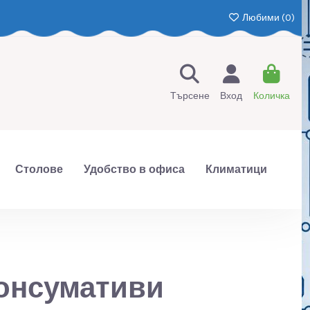
Любими (
0
)
Търсене
Вход
Количка
Столове
Удобство в офиса
Климатици
консумативи