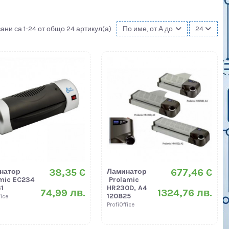
ани са 1-24 от общо 24 артикул(а)
По име, от А до Я
24
38,35 €
677,46 €
натор
Ламинатор
mic EC234
Prolamic
1
HR230D, A4
74,99 лв.
1324,76 лв.
120825
fice
ProfiOffice