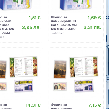
1,51 €
1,69 €
о за
Фолио за
ниране
ламиниране ID
t Card,
Card, 65х95 мм,
2,95 лв.
3,31 лв.
 мм, 125
125 мкм 210310
210333
ProfiOffice
fice
14,31 €
7,15 €
о за
Фолио за
ниране
ламиниране