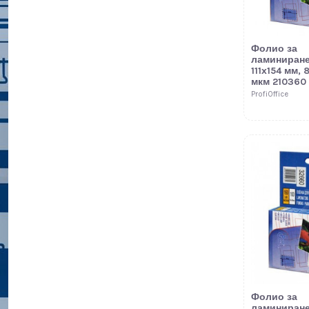
Фолио за
ламиниране
111х154 мм, 
мкм 210360
ProfiOffice
Фолио за
ламиниране