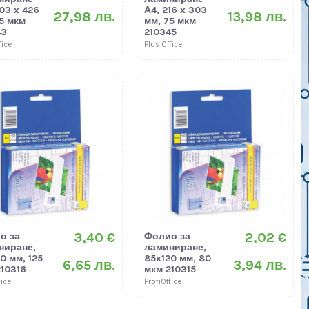
03 х 426
А4, 216 х 303
27,98 лв.
13,98 лв.
5 мкм
мм, 75 мкм
43
210345
fice
Plus Office
3,40 €
2,02 €
о за
Фолио за
ниране,
ламиниране,
0 мм, 125
85х120 мм, 80
6,65 лв.
3,94 лв.
10316
мкм 210315
fice
ProfiOffice