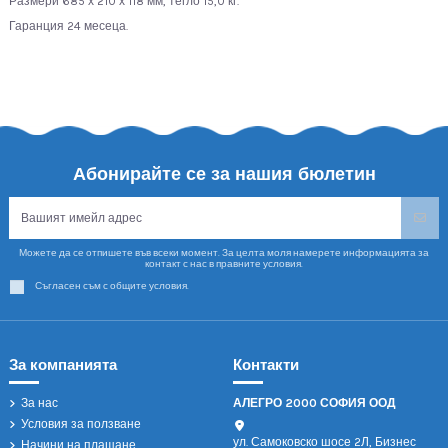
Размери 685 х 210 х 118 мм, тегло 15,0 кг.
Гаранция 24 месеца.
Абонирайте се за нашия бюлетин
Можете да се отпишете във всеки момент. За целта моля намерете информацията за
контакт с нас в правните условия.
Съгласен съм с общите условия.
За компанията
Контакти
За нас
АЛЕГРО 2000 СОФИЯ ООД
Условия за ползване
ул. Самоковско шосе 2Л, Бизнес
Начини на плащане