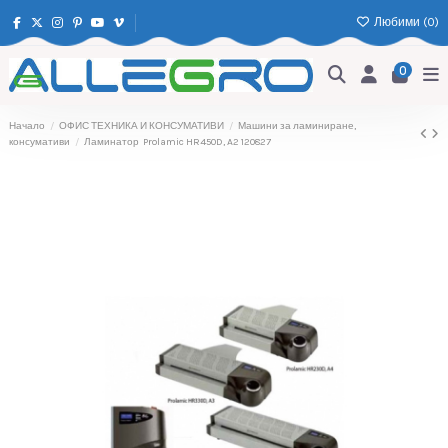
Любими (
0
)
0
Начало
ОФИС ТЕХНИКА И КОНСУМАТИВИ
Машини за ламиниране,
консумативи
Ламинатор Prolamic HR450D, A2 120827