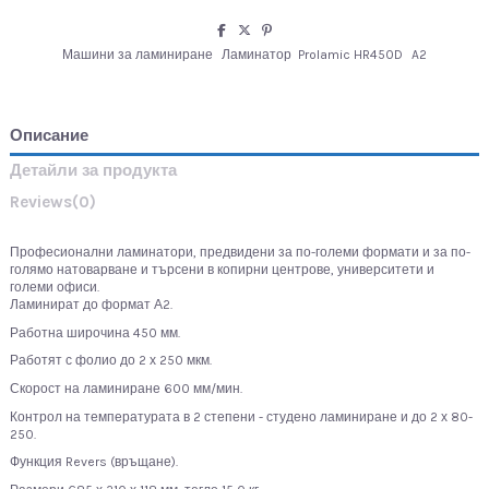
Машини за ламиниране
Ламинатор Prolamic HR450D
A2
Описание
Детайли за продукта
Reviews
(0)
Професионални ламинатори, предвидени за по-големи формати и за по-
голямо натоварване и търсени в копирни центрове, университети и
големи офиси.
Ламинират до формат А2.
Работна широчина 450 мм.
Работят с фолио до 2 х 250 мкм.
Скорост на ламиниране 600 мм/мин.
Контрол на температурата в 2 степени - студено ламиниране и до 2 х 80-
250.
Функция Revers (връщане).