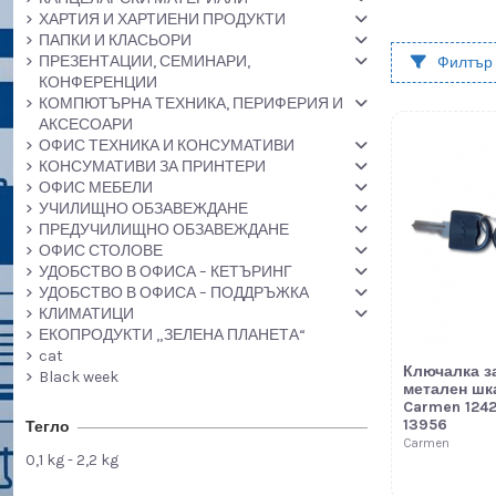
ХАРТИЯ И ХАРТИЕНИ ПРОДУКТИ
ПАПКИ И КЛАСЬОРИ
ПРЕЗЕНТАЦИИ, СЕМИНАРИ,
Филтър
КОНФЕРЕНЦИИ
КОМПЮТЪРНА ТЕХНИКА, ПЕРИФЕРИЯ И
АКСЕСОАРИ
ОФИС ТЕХНИКА И КОНСУМАТИВИ
КОНСУМАТИВИ ЗА ПРИНТЕРИ
ОФИС МЕБЕЛИ
УЧИЛИЩНО ОБЗАВЕЖДАНЕ
ПРЕДУЧИЛИЩНО ОБЗАВЕЖДАНЕ
ОФИС СТОЛОВЕ
УДОБСТВО В ОФИСА – КЕТЪРИНГ
УДОБСТВО В ОФИСА – ПОДДРЪЖКА
КЛИМАТИЦИ
ЕКОПРОДУКТИ „ЗЕЛЕНА ПЛАНЕТА“
cat
Ключалка з
Black week
метален шк
Carmen 124
13956
Тегло
Carmen
0,1 kg - 2,2 kg