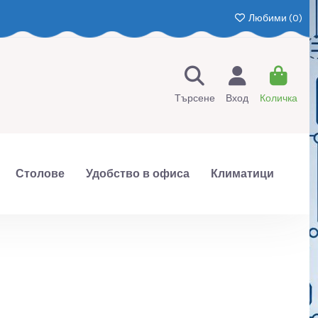
Любими (
0
)
Търсене
Вход
Количка
Столове
Удобство в офиса
Климатици