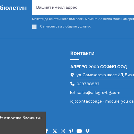
 бюлетин
Можете да се отпишете във всеки момент. За целта моля намерет
Съгласен съм с общите условия.
Контакти
АЛЕГРО 2000 СОФИЯ ООД
ул. Самоковско шосе 2Л, Биз
029788887
sales@allegro-bg.com
iqitcontactpage - module, you ca
т използва бисквитки.