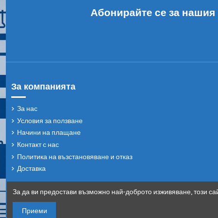
Абонирайте се за нашия
За компанията
За нас
Условия за ползване
Начини на плащане
Контакт с нас
Политика на възстановяване и отказ
Доставка
За да ви предостави възможно най-доброто изживяване, този сай
Приеми