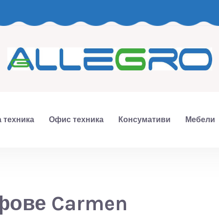
 техника
Офис техника
Консумативи
Мебели
фове Carmen