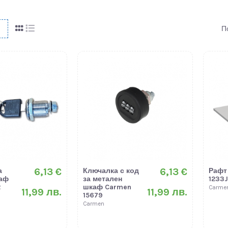
П
6,13 €
6,13 €
а
Ключалка с код
Рафт
аф
за метален
1233
2
шкаф Carmen
Carme
11,99 лв.
11,99 лв.
15679
Carmen