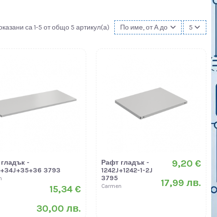
оказани са 1-5 от общо 5 артикул(а)
По име, от А до Я
5
9,20 €
 гладък -
Рафт гладък -
J+34J+35+36 3793
1242J+1242-1-2J
3795
n
17,99 лв.
Carmen
15,34 €
30,00 лв.