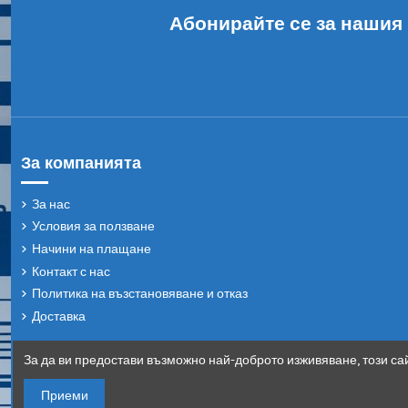
Абонирайте се за нашия
За компанията
За нас
Условия за ползване
Начини на плащане
Контакт с нас
Политика на възстановяване и отказ
Доставка
За да ви предостави възможно най-доброто изживяване, този сай
Приеми