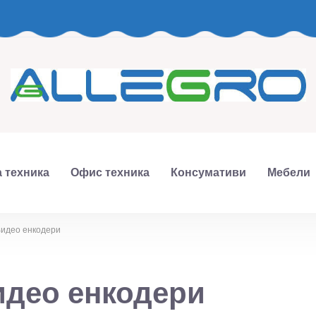
 техника
Офис техника
Консумативи
Мебели
Видео енкодери
идео енкодери