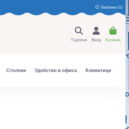
Любими (
0
)
Търсене
Вход
Количка
Столове
Удобство в офиса
Климатици