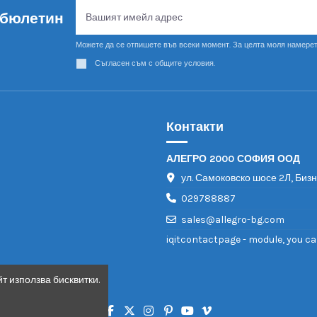
 бюлетин
Можете да се отпишете във всеки момент. За целта моля намерет
Съгласен съм с общите условия.
Контакти
АЛЕГРО 2000 СОФИЯ ООД
ул. Самоковско шосе 2Л, Биз
029788887
sales@allegro-bg.com
iqitcontactpage - module, you ca
т използва бисквитки.