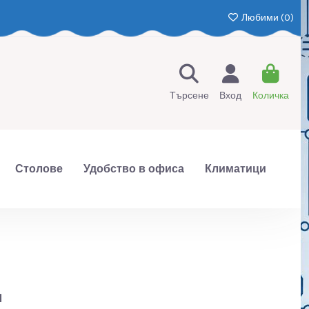
Любими (
0
)
Търсене
Вход
Количка
Столове
Удобство в офиса
Климатици
щ