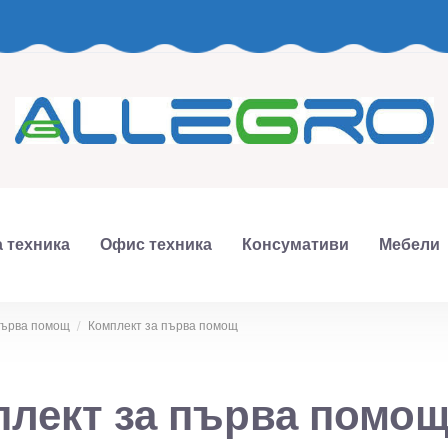
 техника
Офис техника
Консумативи
Мебели
 първа помощ
Комплект за първа помощ
лект за първа помо