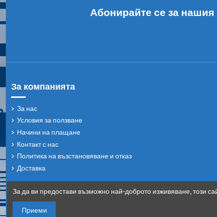
Абонирайте се за нашия
За компанията
За нас
Условия за ползване
Начини на плащане
Контакт с нас
Политика на възстановяване и отказ
Доставка
За да ви предостави възможно най-доброто изживяване, този сай
Приеми