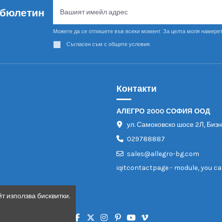
 бюлетин
Можете да се отпишете във всеки момент. За целта моля намерет
Съгласен съм с общите условия.
Контакти
АЛЕГРО 2000 СОФИЯ ООД
ул. Самоковско шосе 2Л, Биз
029788887
sales@allegro-bg.com
iqitcontactpage - module, you ca
т използва бисквитки.