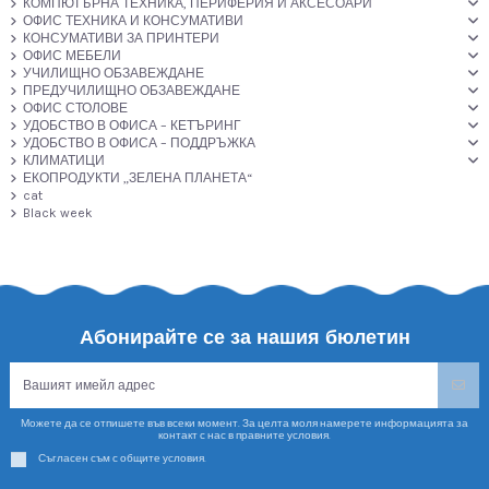
КОМПЮТЪРНА ТЕХНИКА, ПЕРИФЕРИЯ И АКСЕСОАРИ
ОФИС ТЕХНИКА И КОНСУМАТИВИ
КОНСУМАТИВИ ЗА ПРИНТЕРИ
ОФИС МЕБЕЛИ
УЧИЛИЩНО ОБЗАВЕЖДАНЕ
ПРЕДУЧИЛИЩНО ОБЗАВЕЖДАНЕ
ОФИС СТОЛОВЕ
УДОБСТВО В ОФИСА – КЕТЪРИНГ
УДОБСТВО В ОФИСА – ПОДДРЪЖКА
КЛИМАТИЦИ
ЕКОПРОДУКТИ „ЗЕЛЕНА ПЛАНЕТА“
cat
Black week
Абонирайте се за нашия бюлетин
Можете да се отпишете във всеки момент. За целта моля намерете информацията за
контакт с нас в правните условия.
Съгласен съм с общите условия.