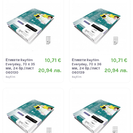
10,71 €
10,71 €
Етикети Rayfilm
Етикети Rayfilm
Everyday, 70 х 35
Everyday, 70 х 36
мм, 24 бр./лист
мм, 24 бр./лист
20,94 лв.
20,94 лв.
060130
060139
Rayfilm
Rayfilm