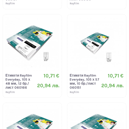
Rayfilm
Rayfilm
10,71 €
10,71 €
Етикети Rayfilm
Етикети Rayfilm
Everyday, 105 х
Everyday, 105 х 57
48 мм, 12 бр./
мм, 10 бр./лист
20,94 лв.
20,94 лв.
лист 060166
060151
Rayfilm
Rayfilm