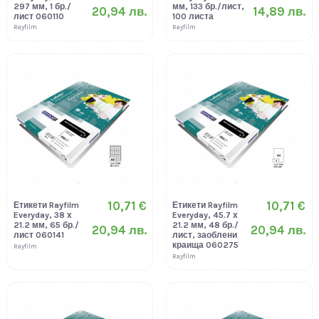
297 мм, 1 бр./
мм, 133 бр./лист,
20,94 лв.
14,89 лв.
лист 060110
100 листа
Rayfilm
Rayfilm
10,71 €
10,71 €
Етикети Rayfilm
Етикети Rayfilm
Everyday, 38 х
Everyday, 45.7 х
21.2 мм, 65 бр./
21.2 мм, 48 бр./
20,94 лв.
20,94 лв.
лист 060141
лист, заоблени
краища 060275
Rayfilm
Rayfilm