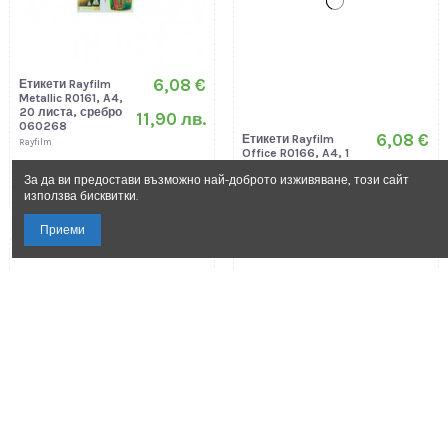
Metallic R0161, A4,
Office R0166, A4, 1
20 листа, сребро
бр./лист, 20
11,90 лв.
11,90 лв.
060268
листа 060278
Rayfilm
Rayfilm
За да ви предостави възможно най-доброто изживяване, този сайт
използва бисквитки.
Приеми
12,76 €
12,76 €
Етикети Rayfilm
Етикети Rayfilm
Office Removable
Office, 105 х 70
R0102, A4, 20
мм, 8 бр./лист
24,95 лв.
24,95 лв.
листа 060267
060129
Rayfilm
Rayfilm