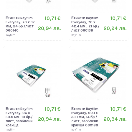
10,71 €
10,71 €
Етикети Rayfilm
Етикети Rayfilm
Everyday, 70 х 37
Everyday, 70 х
мм, 24 бр./лист
42.4 мм., 21 бр./
20,94 лв.
20,94 лв.
060140
лист 060138
Rayfilm
Rayfilm
10,71 €
10,71 €
Етикети Rayfilm
Етикети Rayfilm
Everyday, 96 х
Everyday, 99.1 х
50.8 мм, 10 бр./
38.1 мм, 14 бр./
20,94 лв.
20,94 лв.
лист, заоблени
лист, заоблени
краища
краища 060188
Rayfilm
Rayfilm