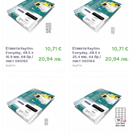
10,71 €
10,71 €
Етикети Rayfilm
Етикети Rayfilm
Everyday, 48.5 х
Everyday, 48.5 х
16.9 мм, 68 бр./
25.4 мм, 44 бр./
20,94 лв.
20,94 лв.
лист 060163
лист 060164
Rayfilm
Rayfilm