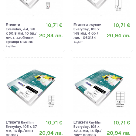
10,71 €
10,71 €
Етикети
Етикети Rayfilm
Everyday, А4, 96
Everyday, 105 х
х 50.8 мм, 10 бр./
148 мм, 4 бр./
20,94 лв.
20,94 лв.
лист, заоблени
лист 060134
краища 060186
Rayfilm
Rayfilm
10,71 €
10,71 €
Етикети Rayfilm
Етикети Rayfilm
Everyday, 105 х 37
Everyday, 105 х
мм, 16 бр./лист
42.4 мм, 14 бр./
20,94 лв.
20,94 лв.
060137
лист 060136