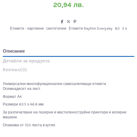
20,94 лв.
Етикети - хартиени
синтетични
Етикети Rayfilm Everyday
63
5 х
Описание
Детайли за продукта
Reviews
(0)
Универсални многофункционални самозалепващи етикети.
Осемнадесет на лист.
Формат А4.
Размери 63.5 х 46.6 мм.
За разпечатване на лазерни и мастиленоструйни принтери и копирни
машини.
Опаковка от 100 листа в кутия.