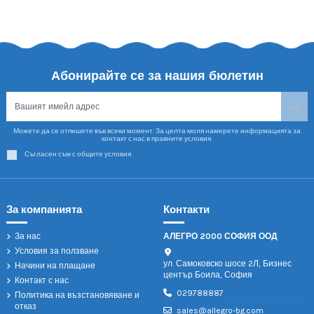
Абонирайте се за нашия бюлетин
Можете да се отпишете във всеки момент. За целта моля намерете информацията за
контакт с нас в правните условия.
Съгласен съм с общите условия.
За компанията
Контакти
За нас
АЛЕГРО 2000 СОФИЯ ООД
Условия за ползване
ул. Самоковско шосе 2Л, Бизнес
Начини на плащане
център Боила, София
Контакт с нас
029788887
Политика на възстановяване и
отказ
sales@allegro-bg.com