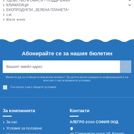
УДОБСТВО В ОФИСА – ПОДДРЪЖКА
КЛИМАТИЦИ
ЕКОПРОДУКТИ „ЗЕЛЕНА ПЛАНЕТА“
cat
Black week
Абонирайте се за нашия бюлетин
Можете да се отпишете във всеки момент. За целта моля намерете информацията за
контакт с нас в правните условия.
Съгласен съм с общите условия.
За компанията
Контакти
За нас
АЛЕГРО 2000 СОФИЯ ООД
Условия за ползване
ул. Самоковско шосе 2Л, Бизнес