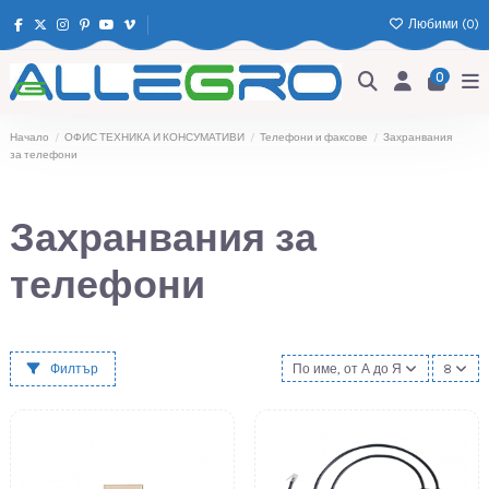
Любими (
0
)
0
Начало
ОФИС ТЕХНИКА И КОНСУМАТИВИ
Телефони и факсове
Захранвания
за телефони
Захранвания за
телефони
Филтър
По име, от А до Я
8