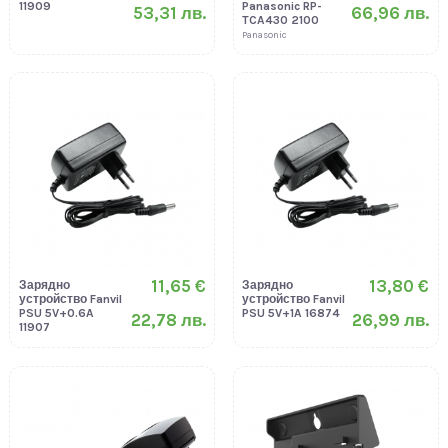
11909
Panasonic RP-
53,31 лв.
66,96 лв.
TCA430 2100
Panasonic
11,65 €
13,80 €
Зарядно
Зарядно
устройство Fanvil
устройство Fanvil
PSU 5V+0.6A
PSU 5V+1A 16874
22,78 лв.
26,99 лв.
11907