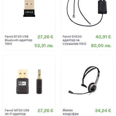
27,26 €
40,91 €
Fanvil BT20 USB
Fanvil EHS20
Bluetooth адаптер
адаптер за
11913
слушалки 11912
53,31 лв.
80,00 лв.
27,26 €
34,24 €
Fanvil WF20 USB
Жично
WI-FI адаптер
хендсфри