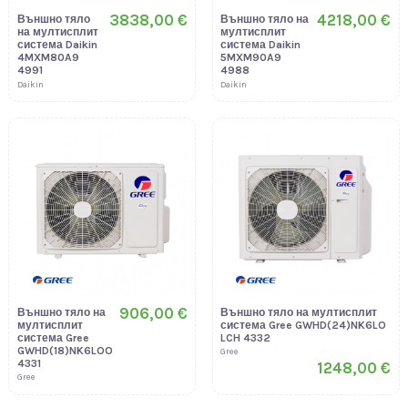
3838,00 €
4218,00 €
Външно тяло
Външно тяло на
на мултисплит
мултисплит
система Daikin
система Daikin
4MXM80A9
5MXM90A9
4991
4988
Daikin
Daikin
906,00 €
Външно тяло на
Външно тяло на мултисплит
мултисплит
система Gree GWHD(24)NK6LO
система Gree
LCH 4332
GWHD(18)NK6LOO
Gree
4331
1248,00 €
Gree