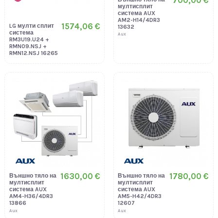
мултисплит
система AUX
AM2-H14/4DR3
1574,06 €
LG мулти сплит
13632
система
Aux
RM3U19.U24 +
RMN09.NSJ +
RMN12.NSJ 16265
1630,00 €
1780,00 €
Външно тяло на
Външно тяло на
мултисплит
мултисплит
система AUX
система AUX
AM4-H36/4DR3
AM5-H42/4DR3
13866
12607
Aux
Aux