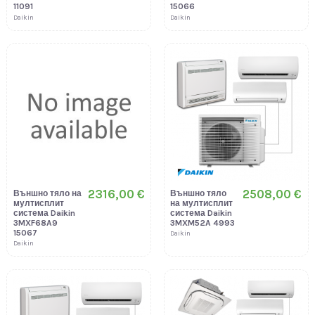
11091
15066
Daikin
Daikin
2316,00 €
2508,00 €
Външно тяло на
Външно тяло
мултисплит
на мултисплит
система Daikin
система Daikin
3MXF68A9
3MXM52A 4993
15067
Daikin
Daikin