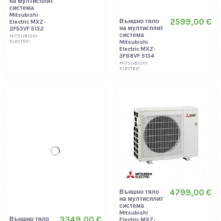
на мултисплит
на мултисплит
система
система
Mitsubishi
Mitsubishi
Electric MXZ-
Electric MXZ-
2F53VF 5132
3F68VF 5134
MITSUBISHI
MITSUBISHI
ELECTRIC
ELECTRIC
3349,00 €
4799,00 €
Външно тяло
Външно тяло
на мултисплит
на мултисплит
система
система
Mitsubishi
Mitsubishi
Electric MXZ-
Electric MXZ-
4F72VF 5135
5F102VF 7411
MITSUBISHI
MITSUBISHI
ELECTRIC
ELECTRIC