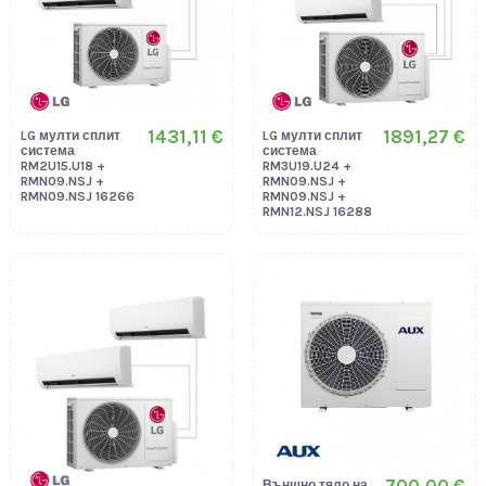
1431,11 €
1891,27 €
LG мулти сплит
LG мулти сплит
система
система
RM2U15.U18 +
RM3U19.U24 +
RMN09.NSJ +
RMN09.NSJ +
RMN09.NSJ 16266
RMN09.NSJ +
RMN12.NSJ 16288
700,00 €
Външно тяло на