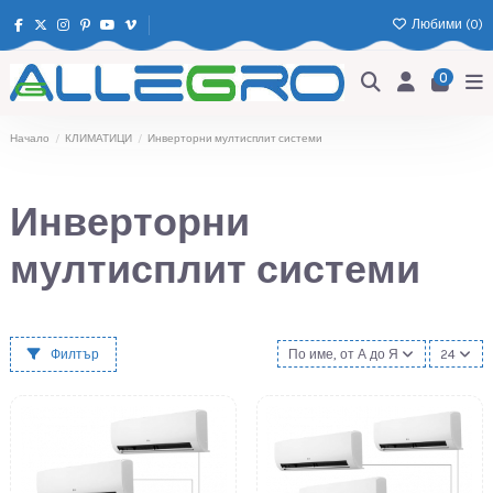
Любими (
0
)
0
Начало
КЛИМАТИЦИ
Инверторни мултисплит системи
Инверторни
мултисплит системи
Филтър
По име, от А до Я
24