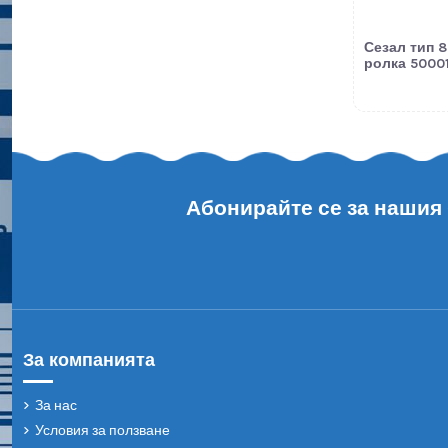
Сезал тип 8
ролка 50001
Абонирайте се за нашия
За компанията
За нас
Условия за ползване