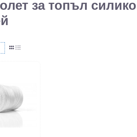
олет за топъл силик
ей