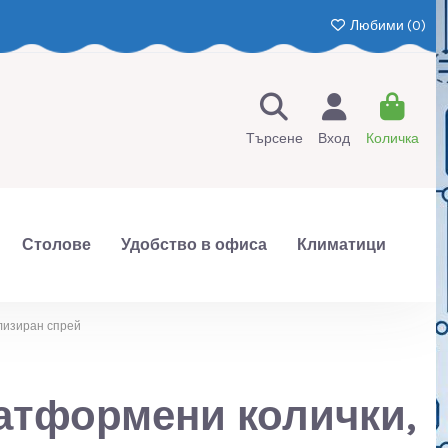
Любими (
0
)
Търсене
Вход
Количка
Столове
Удобство в офиса
Климатици
лизиран спрей
латформени колички,