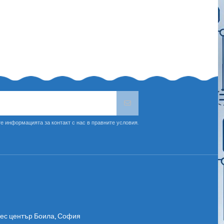
е информацията за контакт с нас в правните условия.
нес център Боила, София