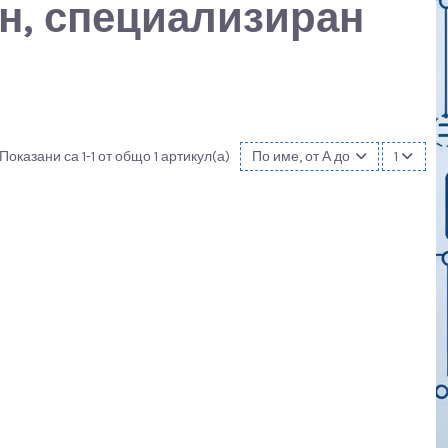
он, специализиран
Показани са 1-1 от общо 1 артикул(а)
По име, от А до Я
1