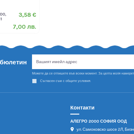
3,58 €
00,
1
7,00 лв.
 бюлетин
Можете да се отпишете във всеки момент. За целта моля намерет
Съгласен съм с общите условия.
Контакти
АЛЕГРО 2000 СОФИЯ ООД
ул. Самоковско шосе 2Л, Биз