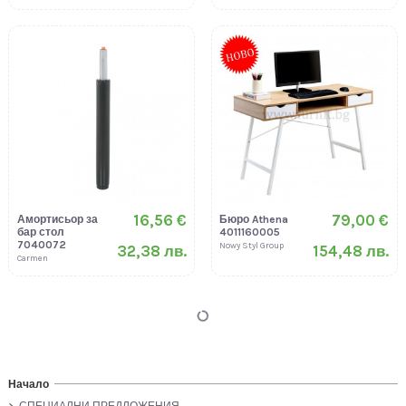
16,56 €
79,00 €
Амортисьор за
Бюро Athena
бар стол
4011160005
7040072
Nowy Styl Group
32,38 лв.
154,48 лв.
Carmen