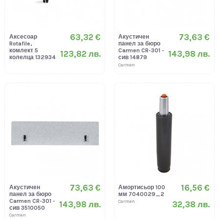
63,32 €
73,63 €
Аксесоар
Акустичен
Rotafile,
панел за бюро
комлект 5
Carmen CR-301 -
123,82 лв.
143,98 лв.
колелца 132934
сив 14879
Carmen
73,63 €
16,56 €
Акустичен
Амортисьор 100
панел за бюро
мм 7040029_2
Carmen CR-301 -
Carmen
143,98 лв.
32,38 лв.
сив 3510050
Carmen