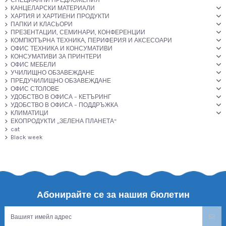
110,44 €
113,51 €
Бюро BADIAN -
Бюро BAIS -
капучино
капучино
3510214
3510210
215,96 лв.
221,97 лв.
Carmen
Carmen