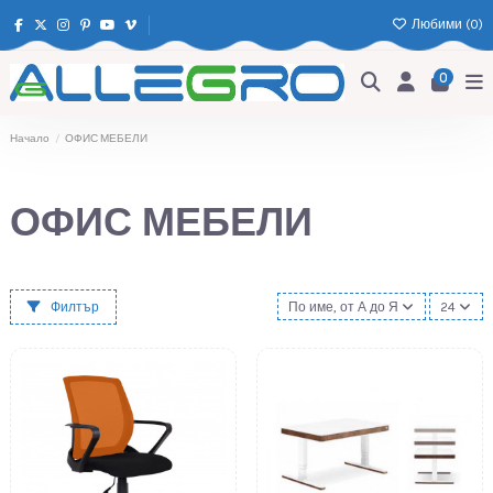
Любими (
0
)
0
Начало
ОФИС МЕБЕЛИ
ОФИС МЕБЕЛИ
Филтър
По име, от А до Я
24