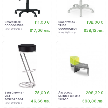
111,00 €
132,00 €
Smart black
Smart White -
0000002566
YB156
0000002801
Nowy Styl Group
217,06 лв.
258,12 лв.
Nowy Styl Group
75,00 €
298,32 €
Zeta Chrome -
Аксесоар
V04
Multifile CD-Unit
3052020304
132930
146,66 лв.
583,36 лв.
Nowy Styl Group