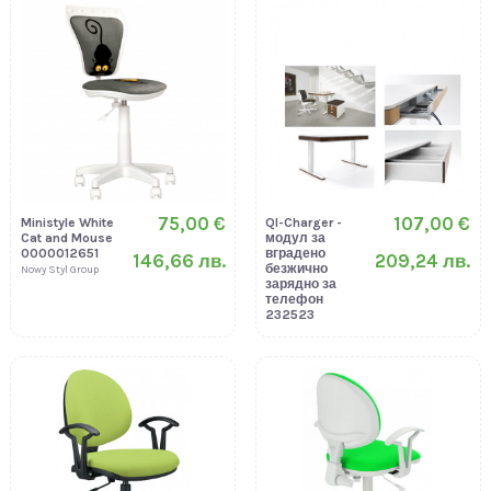
75,00 €
107,00 €
Ministyle White
QI-Charger -
Cat and Mouse
модул за
0000012651
вградено
146,66 лв.
209,24 лв.
безжично
Nowy Styl Group
зарядно за
телефон
232523