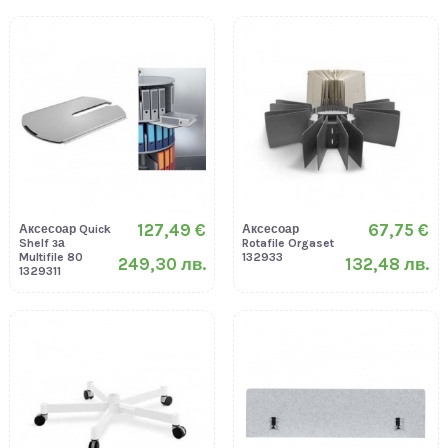
127,49 €
67,75 €
Аксесоар Quick
Аксесоар
Shelf за
Rotafile Orgaset
Multifile 80
132933
249,30 лв.
132,48 лв.
1329311