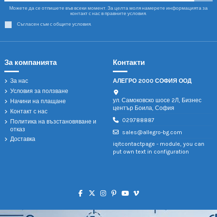
88,97 €
138,05 €
Бюро CORON -
Бюро DONSOL -
капучино
капучино
3510211
3510215
173,98 лв.
269,95 лв.
Carmen
Carmen
88,97 €
85,90 €
Бюро JAGNA -
Бюро KALIBO -
капучино
капучино
3510209
3510207
173,98 лв.
167,98 лв.
Carmen
Carmen