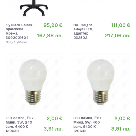
85,90 €
111,00 €
Fly Black Colors -
HA -Height
оранжева
Adapter T8,
мрежа
адаптер
167,98 лв.
217,06 лв.
3002021604
232522
Nowy Styl Group
2,00 €
2,00 €
LED лампа, Е27
LED лампа, Е27
Мини, 3W, 240
Мини, 5W, 400
Lum, 6400 K
Lum, 6400 K
3,91 лв.
3,91 лв.
120639
120645