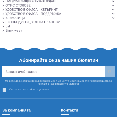
ПРЕДУЧИЛИЩНО ОБЗАВЕЖДАНЕ
ОФИС СТОЛОВЕ
УДОБСТВО В ОФИСА – КЕТЪРИНГ
УДОБСТВО В ОФИСА – ПОДДРЪЖКА
КЛИМАТИЦИ
ЕКОПРОДУКТИ „ЗЕЛЕНА ПЛАНЕТА“
cat
Black week
Абонирайте се за нашия бюлетин
Можете да се отпишете във всеки момент. За целта моля намерете информацията за
контакт с нас в правните условия.
Съгласен съм с общите условия.
За компанията
Контакти