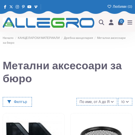
Любими (
0
)
0
Начало
КАНЦЕЛАРСКИ МАТЕРИАЛИ
Дребна канцелария
Метални аксесоари
за бюро
Метални аксесоари за
бюро
Филтър
По име, от А до Я
10