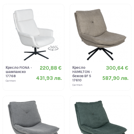
220,88 €
300,64 €
Кресло FIONA -
Кресло
шампанско
HAMILTON -
17768
бежов BF 5
431,93 лв.
587,90 лв.
17610
Carmen
Carmen