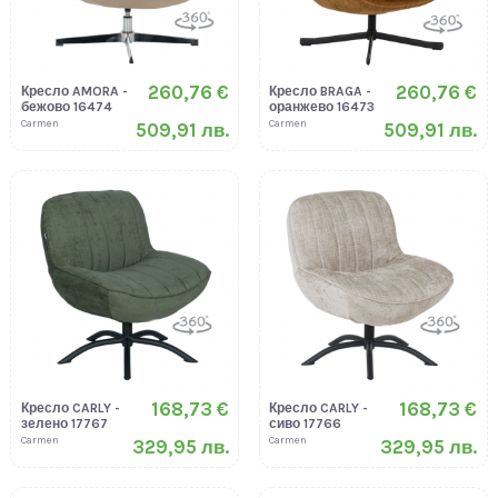
260,76 €
260,76 €
Кресло AMORA -
Кресло BRAGA -
бежово 16474
оранжево 16473
Carmen
Carmen
509,91 лв.
509,91 лв.
168,73 €
168,73 €
Кресло CARLY -
Кресло CARLY -
зелено 17767
сиво 17766
Carmen
Carmen
329,95 лв.
329,95 лв.