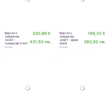
220,88 €
196,33 €
Кресло с
Кресло с
табуретка
табуретка
JACKY -
JANET - крем
431,93 лв.
383,92 лв.
тъмносив 17457
15818
Carmen
Carmen
196,33 €
196,33 €
Кресло с
Кресло с
табуретка
табуретка
JANET -
JANET - синьо
383,92 лв.
383,92 лв.
светлосиво
15819
15817
Carmen
Carmen