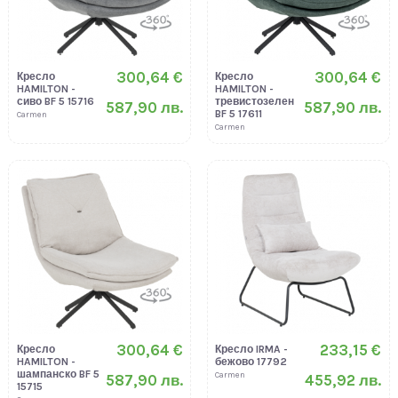
300,64 €
300,64 €
Кресло
Кресло
HAMILTON -
HAMILTON -
сиво BF 5 15716
тревистозелен
587,90 лв.
587,90 лв.
BF 5 17611
Carmen
Carmen
300,64 €
233,15 €
Кресло
Кресло IRMA -
HAMILTON -
бежово 17792
шампанско BF 5
Carmen
587,90 лв.
455,92 лв.
15715