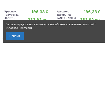
За да ви предостави възможно най-доброто изживяване, този сайт
използва бисквитки.
Приеми
305,54 €
305,54 €
Кресло с
Кресло с
табуретка
табуретка
PORTO -
PORTO - охра
597,48 лв.
597,48 лв.
кафяво 16471
16470
Carmen
Carmen