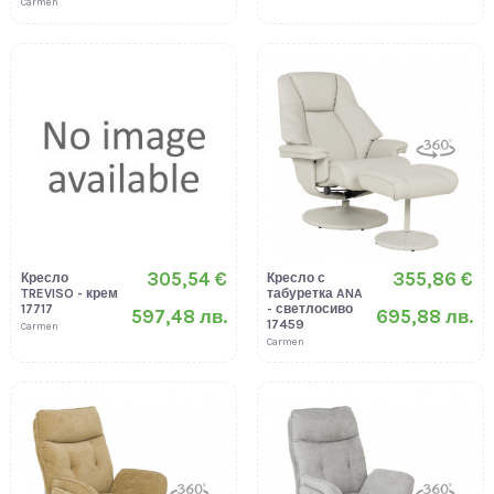
Carmen
305,54 €
355,86 €
Кресло
Кресло с
TREVISO - крем
табуретка ANA
17717
- светлосиво
597,48 лв.
695,88 лв.
17459
Carmen
Carmen