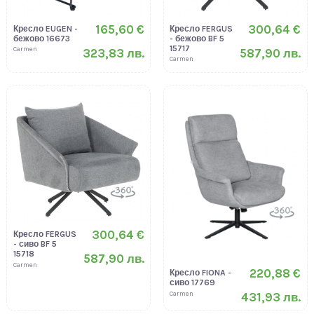
165,60 €
300,64 €
Кресло EUGEN -
Кресло FERGUS
бежово 16673
- бежово BF 5
15717
Carmen
323,83 лв.
587,90 лв.
Carmen
300,64 €
Кресло FERGUS
- сиво BF 5
15718
587,90 лв.
Carmen
220,88 €
Кресло FIONA -
сиво 17769
Carmen
431,93 лв.