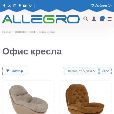
Любими (
0
)
0
Начало
ОФИС СТОЛОВЕ
Офис кресла
Офис кресла
Филтър
По име, от А до Я
24