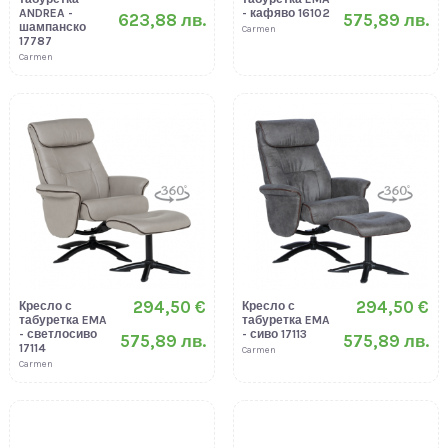
ANDREA -
- кафяво 16102
623,88 лв.
575,89 лв.
шампанско
Carmen
17787
Carmen
294,50 €
294,50 €
Кресло с
Кресло с
табуретка EMA
табуретка EMA
- светлосиво
- сиво 17113
575,89 лв.
575,89 лв.
17114
Carmen
Carmen