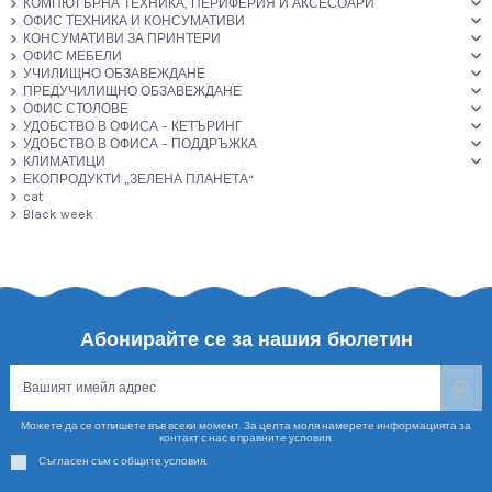
КОМПЮТЪРНА ТЕХНИКА, ПЕРИФЕРИЯ И АКСЕСОАРИ
ОФИС ТЕХНИКА И КОНСУМАТИВИ
КОНСУМАТИВИ ЗА ПРИНТЕРИ
ОФИС МЕБЕЛИ
УЧИЛИЩНО ОБЗАВЕЖДАНЕ
ПРЕДУЧИЛИЩНО ОБЗАВЕЖДАНЕ
ОФИС СТОЛОВЕ
УДОБСТВО В ОФИСА – КЕТЪРИНГ
УДОБСТВО В ОФИСА – ПОДДРЪЖКА
КЛИМАТИЦИ
ЕКОПРОДУКТИ „ЗЕЛЕНА ПЛАНЕТА“
cat
Black week
Абонирайте се за нашия бюлетин
Можете да се отпишете във всеки момент. За целта моля намерете информацията за
контакт с нас в правните условия.
Съгласен съм с общите условия.