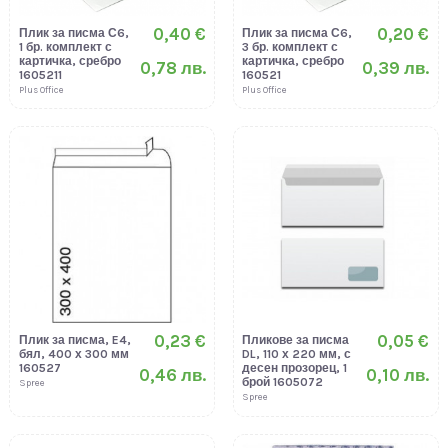
0,40 €
0,20 €
Плик за писма С6,
Плик за писма С6,
1 бр. комплект с
3 бр. комплект с
картичка, сребро
картичка, сребро
0,78 лв.
0,39 лв.
1605211
160521
Plus Office
Plus Office
0,23 €
0,05 €
Плик за писма, E4,
Пликове за писма
бял, 400 х 300 мм
DL, 110 х 220 мм, с
160527
десен прозорец, 1
0,46 лв.
0,10 лв.
брой 1605072
Spree
Spree