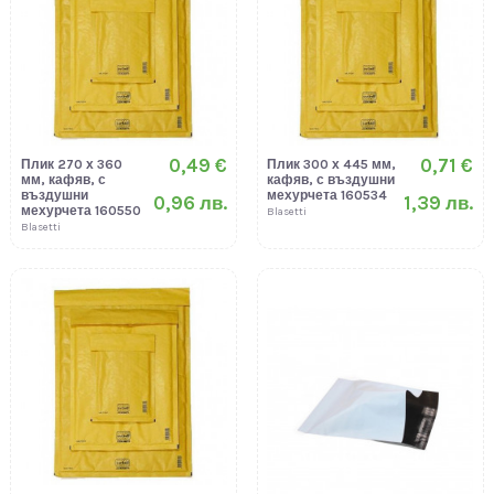
0,49 €
0,71 €
Плик 270 х 360
Плик 300 х 445 мм,
мм, кафяв, с
кафяв, с въздушни
въздушни
мехурчета 160534
0,96 лв.
1,39 лв.
мехурчета 160550
Blasetti
Blasetti