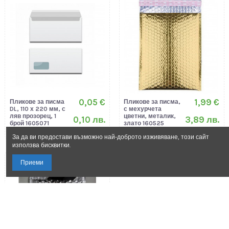
0,05 €
1,99 €
Пликове за писма
Пликове за писма,
DL, 110 х 220 мм, с
с мехурчета
ляв прозорец, 1
цветни, металик,
0,10 лв.
3,89 лв.
брой 1605071
злато 160525
Spree
Makro Paper
За да ви предостави възможно най-доброто изживяване, този сайт
използва бисквитки.
Приеми