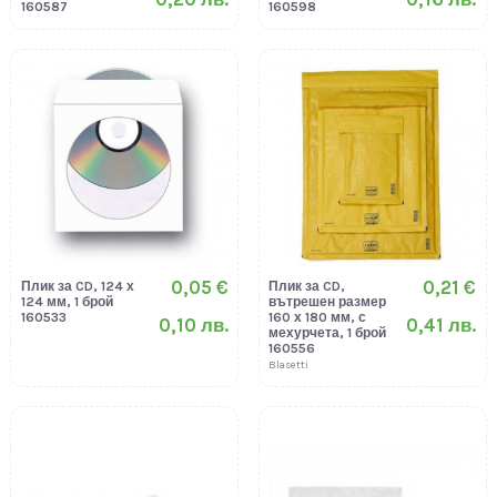
160587
160598
0,05 €
0,21 €
Плик за CD, 124 х
Плик за CD,
124 мм, 1 брой
вътрешен размер
160533
160 х 180 мм, с
0,10 лв.
0,41 лв.
мехурчета, 1 брой
160556
Blasetti