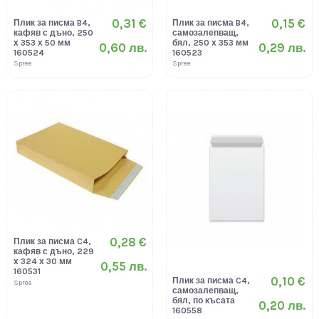
0,31 €
0,15 €
Плик за писма B4,
Плик за писма B4,
кафяв с дъно, 250
самозалепващ,
х 353 х 50 мм
бял, 250 х 353 мм
0,60 лв.
0,29 лв.
160524
160523
Spree
Spree
0,28 €
Плик за писма C4,
кафяв с дъно, 229
х 324 х 30 мм
0,55 лв.
160531
0,10 €
Плик за писма C4,
Spree
самозалепващ,
бял, по късата
0,20 лв.
160558