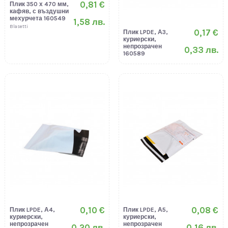
0,81 €
Плик 350 х 470 мм,
кафяв, с въздушни
мехурчета 160549
1,58 лв.
Blasetti
0,17 €
Плик LPDE, А3,
куриерски,
непрозрачен
0,33 лв.
160589
0,10 €
0,08 €
Плик LPDE, А4,
Плик LPDE, А5,
куриерски,
куриерски,
непрозрачен
непрозрачен
0,20 лв.
0,16 лв.