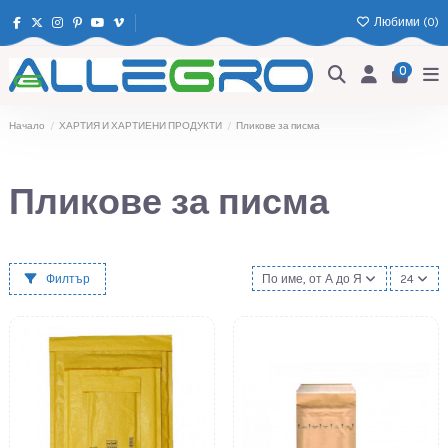
Любими (
0
)
0
Начало
ХАРТИЯ И ХАРТИЕНИ ПРОДУКТИ
Пликове за писма
Пликове за писма
Филтър
По име, от А до Я
24