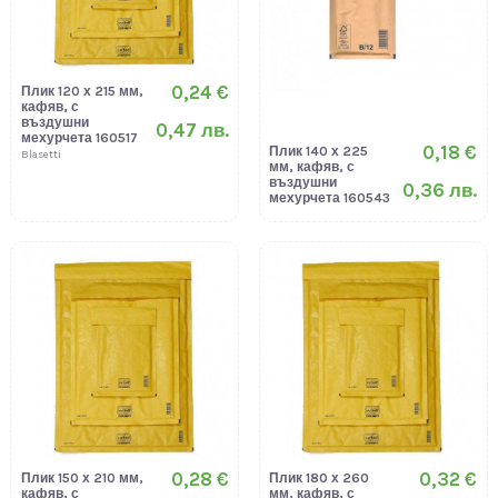
0,24 €
Плик 120 х 215 мм,
кафяв, с
въздушни
0,47 лв.
мехурчета 160517
0,18 €
Плик 140 х 225
Blasetti
мм, кафяв, с
въздушни
0,36 лв.
мехурчета 160543
0,28 €
0,32 €
Плик 150 х 210 мм,
Плик 180 х 260
кафяв, с
мм, кафяв, с