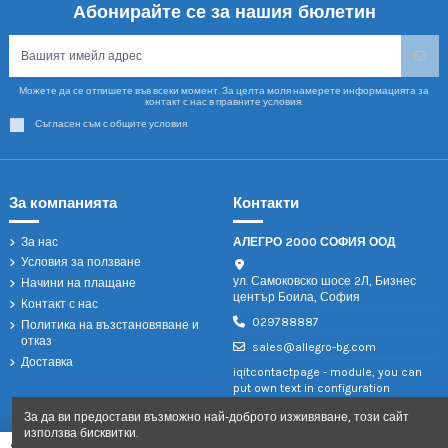
Абонирайте се за нашия бюлетин
Можете да се отпишете във всеки момент. За целта моля намерете информацията за
контакт с нас в правните условия.
Съгласен съм с общите условия.
За компанията
Контакти
За нас
АЛЕГРО 2000 СОФИЯ ООД
Условия за ползване
ул. Самоковско шосе 2Л, Бизнес
Начини на плащане
център Боила, София
Контакт с нас
029788887
Политика на възстановяване и
отказ
sales@allegro-bg.com
Доставка
iqitcontactpage - module, you can
put own text in configuration
За да ви предостави възможно най-доброто изживяване, този сайт
използва бисквитки.