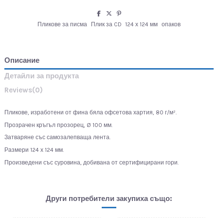
Пликове за писма
Плик за CD
124 х 124 мм
опаков
Описание
Детайли за продукта
Reviews
(0)
Пликове, изработени от фина бяла офсетова хартия, 80 г/м².
Прозрачен кръгъл прозорец, Ø 100 мм.
Затваряне със самозалепваща лента.
Размери 124 х 124 мм.
Произведени със суровина, добивана от сертифицирани гори.
Други потребители закупиха също: