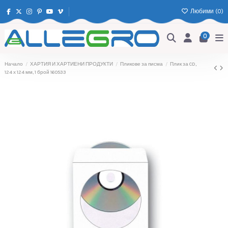
Любими (
0
)
0
Начало
ХАРТИЯ И ХАРТИЕНИ ПРОДУКТИ
Пликове за писма
Плик за CD,
124 х 124 мм, 1 брой 160533