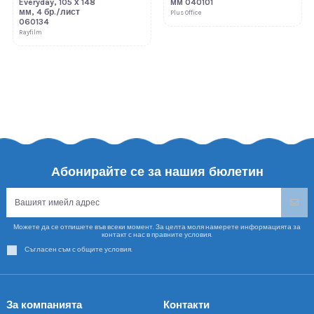
Everyday, 105 х 148
мм 040101
мм, 4 бр./лист
Plus Office
060134
Rayfilm
Абонирайте се за нашия бюлетин
Можете да се отпишете във всеки момент. За целта моля намерете информацията за
контакт с нас в правните условия.
Съгласен съм с общите условия.
За компанията
Контакти