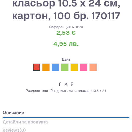
класьор 10.5 х 24 см,
картон, 100 бр. 170117
Референция
1701173
2,53 €
4,95 лв.
Цвят
Червен
Оранжев
Син
Зелен
Жълт
Розов
Микс
Разделители
Разделители за класьор 10.5 х 24
Описание
Детайли за продукта
Reviews
(0)