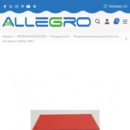
Любими (
0
)
0
Начало
ПАПКИ И КЛАСЬОРИ
Разделители
Разделители за класьор 10.5 х 24
см, картон, 100 бр. 170117