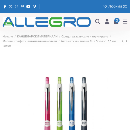
Любими (
0
)
0
Начало
КАНЦЕЛАРСКИ МАТЕРИАЛИ
Средства за писане и коригиране
Моливи, графити, автоматични моливи
Автоматичен молив Plus Office Р1, 0,5 мм
130189