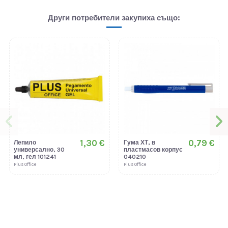
Други потребители закупиха също:
1,30 €
0,79 €
Лепило
Гума ХТ, в
универсално, 30
пластмасов корпус
мл, гел 101241
040210
Plus Office
Plus Office