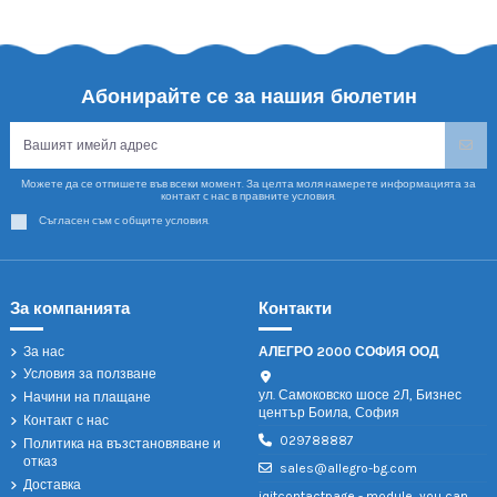
Абонирайте се за нашия бюлетин
Можете да се отпишете във всеки момент. За целта моля намерете информацията за
контакт с нас в правните условия.
Съгласен съм с общите условия.
За компанията
Контакти
За нас
АЛЕГРО 2000 СОФИЯ ООД
Условия за ползване
ул. Самоковско шосе 2Л, Бизнес
Начини на плащане
център Боила, София
Контакт с нас
029788887
Политика на възстановяване и
отказ
sales@allegro-bg.com
Доставка
iqitcontactpage - module, you can