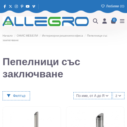
Любими (
0
)
0
Начало
ОФИС МЕБЕЛИ
Интериорни решения в офиса
Пепелници със
заключване
Пепелници със
заключване
Филтър
По име, от А до Я
2