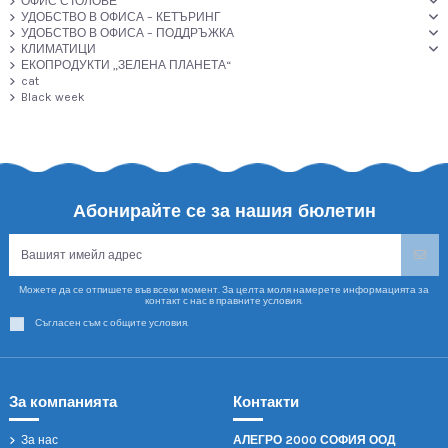
ОФИС СТОЛОВЕ
УДОБСТВО В ОФИСА – КЕТЪРИНГ
УДОБСТВО В ОФИСА – ПОДДРЪЖКА
КЛИМАТИЦИ
ЕКОПРОДУКТИ „ЗЕЛЕНА ПЛАНЕТА“
cat
Black week
Абонирайте се за нашия бюлетин
Можете да се отпишете във всеки момент. За целта моля намерете информацията за
контакт с нас в правните условия.
Съгласен съм с общите условия.
За компанията
Контакти
За нас
АЛЕГРО 2000 СОФИЯ ООД