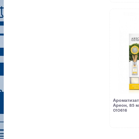
Ароматиза
Ареон, 85 м
010616