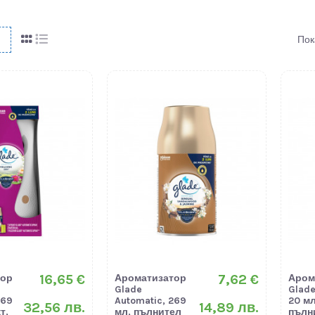
Пок
16,65 €
7,62 €
тор
Ароматизатор
Аром
Glade
Glade
269
Automatic, 269
20 мл
32,56 лв.
14,89 лв.
т,
мл, пълнител
пълн