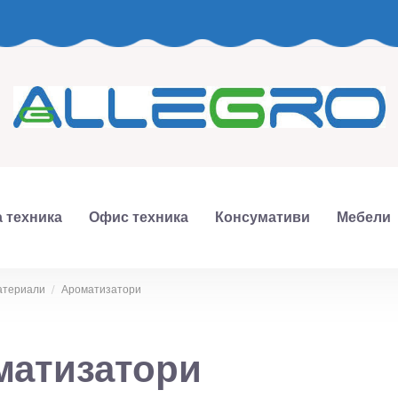
 техника
Офис техника
Консумативи
Мебели
атериали
Ароматизатори
матизатори