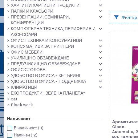
ХАРТИЯ И ХАРТИЕНИ ПРОДУКТИ
ПАПКИ И КЛАСЬОРИ
ПРЕЗЕНТАЦИИ, СЕМИНАРИ,
Филтър
КОНФЕРЕНЦИИ
КОМПЮТЪРНА ТЕХНИКА, ПЕРИФЕРИЯ И
АКСЕСОАРИ
ОФИС ТЕХНИКА И КОНСУМАТИВИ
КОНСУМАТИВИ ЗА ПРИНТЕРИ
ОФИС МЕБЕЛИ
УЧИЛИЩНО ОБЗАВЕЖДАНЕ
ПРЕДУЧИЛИЩНО ОБЗАВЕЖДАНЕ
ОФИС СТОЛОВЕ
УДОБСТВО В ОФИСА – КЕТЪРИНГ
УДОБСТВО В ОФИСА – ПОДДРЪЖКА
КЛИМАТИЦИ
ЕКОПРОДУКТИ „ЗЕЛЕНА ПЛАНЕТА“
cat
Black week
Наличност
Ароматиза
Glade
В наличност
(11)
Automatic, 
Наличен
(12)
мл, комплек