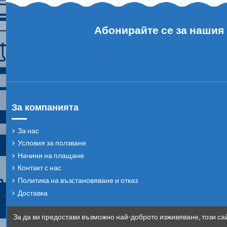
Абонирайте се за нашия
За компанията
За нас
Условия за ползване
Начини на плащане
Контакт с нас
Политика на възстановяване и отказ
Доставка
За да ви предостави възможно най-доброто изживяване, този сай