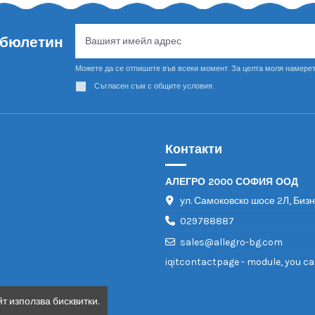
 бюлетин
Можете да се отпишете във всеки момент. За целта моля намерет
Съгласен съм с общите условия.
Контакти
АЛЕГРО 2000 СОФИЯ ООД
ул. Самоковско шосе 2Л, Биз
029788887
sales@allegro-bg.com
iqitcontactpage - module, you ca
т използва бисквитки.