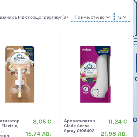
азани са 1-12 от общо 12 артикул(а)
По име, от А до Я
12
8,05 €
11,24 €
атизатор
Ароматизатор
 Electric,
Glade Sense -
,
Spray 0106402
15,74 лв.
21,98 лв.
ител