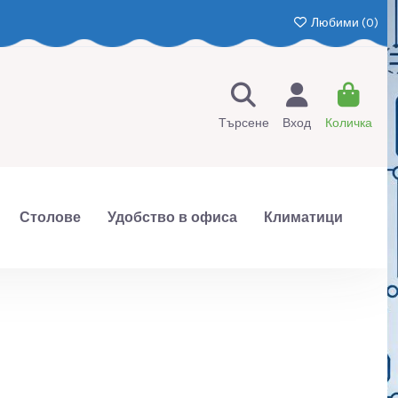
Любими (
0
)
Търсене
Вход
Количка
Столове
Удобство в офиса
Климатици