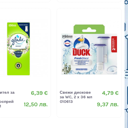
6,39 €
4,79 €
ител за
Свежи дискове
e
за WC, 2 x 36 мл
оспрей
010613
12,50 лв.
9,37 лв.
1