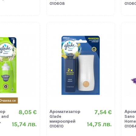
010608
0106
Очаква се
8,05 €
7,54 €
тор
Ароматизатор
Аром
 and
Glade
Sano 
,
микроспрей
Home
15,74 лв.
14,75 лв.
010610
0106