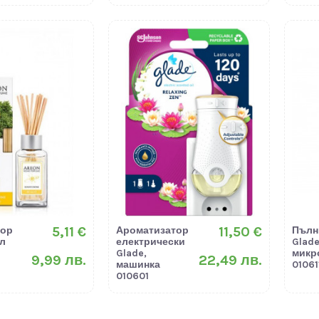
5,11 €
11,50 €
тор
Ароматизатор
Пълн
л
електрически
Glad
Glade,
микр
9,99 лв.
22,49 лв.
машинка
01061
010601