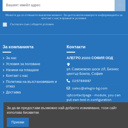
Можете да се отпишете във всеки момент. За целта моля намерете информацията за
контакт с нас в правните условия.
Съгласен съм с общите условия.
За компанията
Контакти
За нас
АЛЕГРО 2000 СОФИЯ ООД
Условия за ползване
ул. Самоковско шосе 2Л, Бизнес
Начини на плащане
център Боила, София
Контакт с нас
029788887
Политика на възстановяване и
отказ
sales@allegro-bg.com
Доставка
iqitcontactpage - module, you can
put own text in configuration
За да ви предостави възможно най-доброто изживяване, този сайт
използва бисквитки.
Приеми