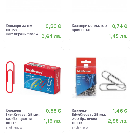
0,33 €
0,74 €
Кламери 33 мм,
Кламери 50 мм, 100
100 бр.,
броя 110131
никелирани 110104
0,64 лв.
1,45 лв.
0,59 €
1,46 €
Кламери
Кламери
ErichKrause, 28 мм,
ErichKrause, 28 мм,
100 бр., цветни
200 бр., никел
1,16 лв.
2,85 лв.
110107
110139
Erich Krause
Erich Krause