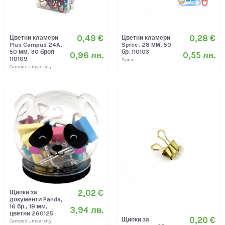
0,49 €
0,28 €
Цветни кламери
Цветни кламери
Plus Campus 24A,
Spree, 28 мм, 50
50 мм, 30 броя
бр. 110103
0,96 лв.
0,55 лв.
110109
Spree
Campus University
2,02 €
Щипки за
документи Panda,
16 бр., 19 мм,
3,94 лв.
цветни 260125
0,20 €
Щипки за
Campus University