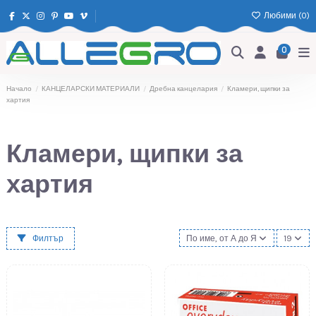
Любими (
0
)
0
Начало
КАНЦЕЛАРСКИ МАТЕРИАЛИ
Дребна канцелария
Кламери, щипки за
хартия
Кламери, щипки за
хартия
Филтър
По име, от А до Я
19