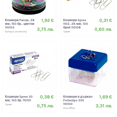
1,92 €
0,31 €
Кламери Panda, 28
Кламери Spree
мм, 150 бр., цветни
1102, 26 мм, 100
110102
броя 110108
3,75 лв.
0,60 лв.
Campus University
Spree
0,38 €
1,69 €
Кламери Spree 30
Кламери в държач
мм, 100 бр. 110101
Portaclips 330
110100
Spree
0,75 лв.
3,31 лв.
Plus Office