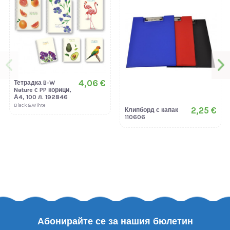
4,06 €
Тетрадка B-W
Nature с PP корици,
А4, 100 л. 192846
Black&Wihte
2,25 €
Клипборд с капак
110606
Абонирайте се за нашия бюлетин