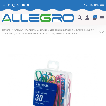
Любими (
0
)
0
Начало
КАНЦЕЛАРСКИ МАТЕРИАЛИ
Дребна канцелария
Кламери, щипки
за хартия
Цветни кламери Plus Campus 24A, 50 мм, 30 броя 110109