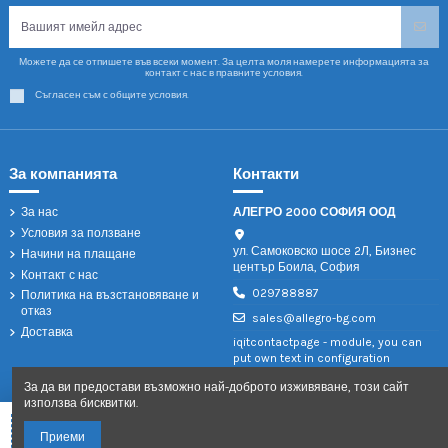
Можете да се отпишете във всеки момент. За целта моля намерете информацията за
контакт с нас в правните условия.
Съгласен съм с общите условия.
За компанията
Контакти
За нас
АЛЕГРО 2000 СОФИЯ ООД
Условия за ползване
ул. Самоковско шосе 2Л, Бизнес
Начини на плащане
център Боила, София
Контакт с нас
029788887
Политика на възстановяване и
отказ
sales@allegro-bg.com
Доставка
iqitcontactpage - module, you can
put own text in configuration
За да ви предостави възможно най-доброто изживяване, този сайт
използва бисквитки.
Добави в количката
Приеми