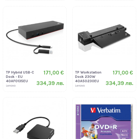
171,00 €
171,00 €
TP Hybrid USB-C
TP Workstation
Dock - EU
Dock 230W
40AF0135EU
40A50230EU
334,39 лв.
334,39 лв.
Lenovo
Lenovo