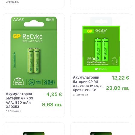
VERBATIM
12,22 €
Акумулаторни
батерии GP R6
AA, 2500 mAh, 2
23,89 лв.
броя 020352
4,95 €
Акумулаторни
GP.Bateries
батерии GP R03
AAA, 850 mAh
9,68 лв.
020353
GP.Bateries