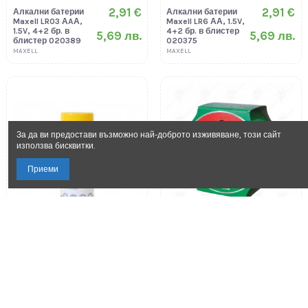
2,91 €
2,91 €
Алкални батерии
Алкални батерии
Maxell LR03 АAА,
Maxell LR6 АА, 1.5V,
1.5V, 4+2 бр. в
4+2 бр. в блистер
5,69 лв.
5,69 лв.
блистер 020389
020375
MAXELL
MAXELL
За да ви предостави възможно най-доброто изживяване, този сайт
използва бисквитки.
Приеми
2,00 €
Армирана лента,
48 мм х 10 м,
зелена 1212253
3,91 лв.
3,06 €
Антистатична
пяна, 400 мл
111464
5,98 лв.