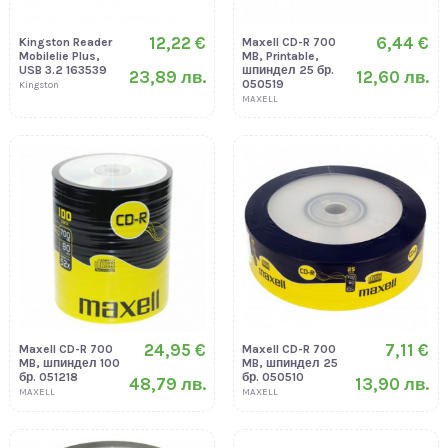
12,22 €
6,44 €
Kingston Reader
Maxell CD-R 700
Mobilelie Plus,
MB, Printable,
USB 3.2 163539
шпиндел 25 бр.
23,89 лв.
12,60 лв.
050519
Kingston
MAXELL
24,95 €
7,11 €
Maxell CD-R 700
Maxell CD-R 700
MB, шпиндел 100
MB, шпиндел 25
бр. 051218
бр. 050510
48,79 лв.
13,90 лв.
MAXELL
MAXELL