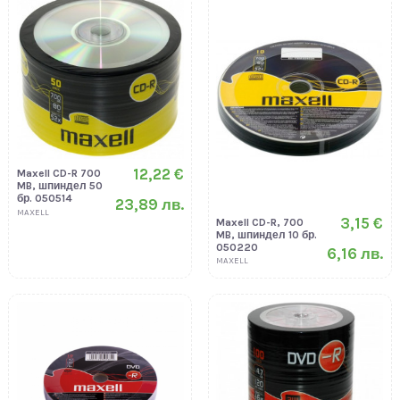
12,22 €
Maxell CD-R 700
MB, шпиндел 50
бр. 050514
23,89 лв.
MAXELL
3,15 €
Maxell CD-R, 700
MB, шпиндел 10 бр.
050220
6,16 лв.
MAXELL