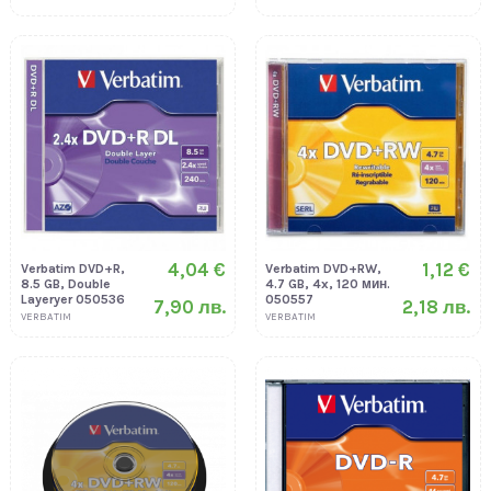
4,04 €
1,12 €
Verbatim DVD+R,
Verbatim DVD+RW,
8.5 GB, Double
4.7 GB, 4x, 120 мин.
Layeryer 050536
050557
7,90 лв.
2,18 лв.
VERBATIM
VERBATIM