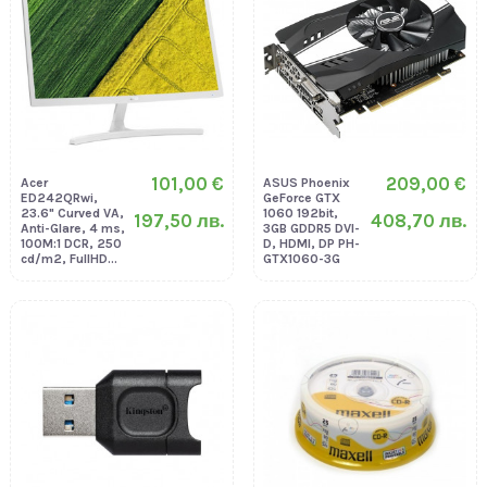
101,00 €
209,00 €
Acer
ASUS Phoenix
ED242QRwi,
GeForce GTX
23.6" Curved VA,
1060 192bit,
197,50 лв.
408,70 лв.
Anti-Glare, 4 ms,
3GB GDDR5 DVI-
100M:1 DCR, 250
D, HDMI, DP PH-
cd/m2, FullHD...
GTX1060-3G