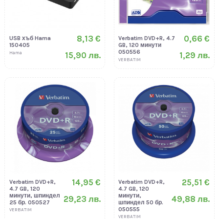
8,13 €
0,66 €
USB хъб Hama
Verbatim DVD+R, 4.7
150405
GB, 120 минути
050556
Hama
15,90 лв.
1,29 лв.
VERBATIM
14,95 €
25,51 €
Verbatim DVD+R,
Verbatim DVD+R,
4.7 GB, 120
4.7 GB, 120
минути, шпиндел
минути,
29,23 лв.
49,88 лв.
25 бр. 050527
шпиндел 50 бр.
050555
VERBATIM
VERBATIM