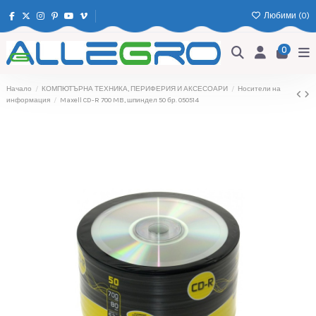
Любими (
0
)
0
Начало
КОМПЮТЪРНА ТЕХНИКА, ПЕРИФЕРИЯ И АКСЕСОАРИ
Носители на
информация
Maxell CD-R 700 MB, шпиндел 50 бр. 050514