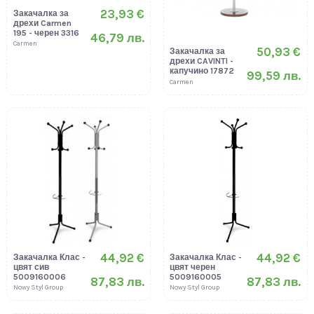
23,93 €
Закачалка за
дрехи Carmen
195 - черен 3316
46,79 лв.
Carmen
50,93 €
Закачалка за
дрехи CAVINTI -
капучино 17872
99,59 лв.
Carmen
44,92 €
44,92 €
Закачалка Клас -
Закачалка Клас -
цвят сив
цвят черен
5009160006
5009160005
87,83 лв.
87,83 лв.
Nowy Styl Group
Nowy Styl Group