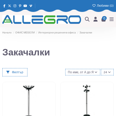
Любими (
0
)
0
Начало
ОФИС МЕБЕЛИ
Интериорни решения в офиса
Закачалки
Закачалки
Филтър
По име, от А до Я
24