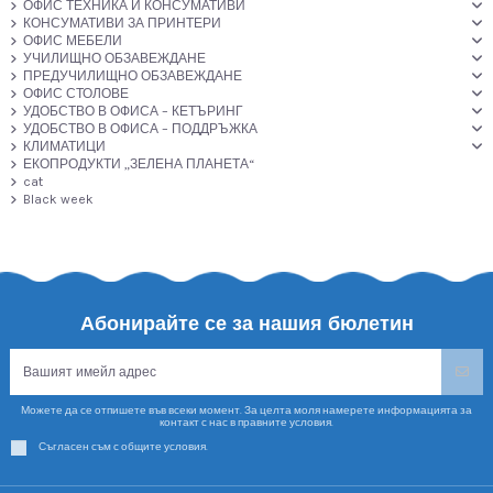
ОФИС ТЕХНИКА И КОНСУМАТИВИ
КОНСУМАТИВИ ЗА ПРИНТЕРИ
ОФИС МЕБЕЛИ
УЧИЛИЩНО ОБЗАВЕЖДАНЕ
ПРЕДУЧИЛИЩНО ОБЗАВЕЖДАНЕ
ОФИС СТОЛОВЕ
УДОБСТВО В ОФИСА – КЕТЪРИНГ
УДОБСТВО В ОФИСА – ПОДДРЪЖКА
КЛИМАТИЦИ
ЕКОПРОДУКТИ „ЗЕЛЕНА ПЛАНЕТА“
cat
Black week
Абонирайте се за нашия бюлетин
Можете да се отпишете във всеки момент. За целта моля намерете информацията за
контакт с нас в правните условия.
Съгласен съм с общите условия.