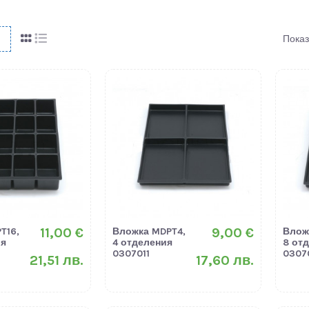
Показ
11,00 €
9,00 €
T16,
Вложка MDPT4,
Влож
ия
4 отделения
8 от
0307011
0307
21,51 лв.
17,60 лв.