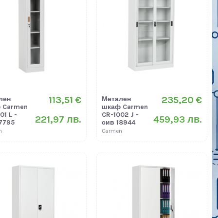
113,51 €
235,20 €
лен
Метален
 Carmen
шкаф Carmen
01 L -
CR-1002 J -
221,97 лв.
459,93 лв.
7795
сив 18944
n
Carmen