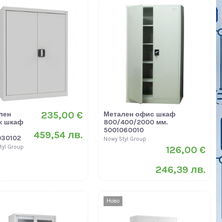
235,00 €
лен
Метален офис шкаф
к шкаф
800/400/2000 мм.
5001060010
459,54 лв.
030102
Nowy Styl Group
tyl Group
126,00 €
246,39 лв.
Ново