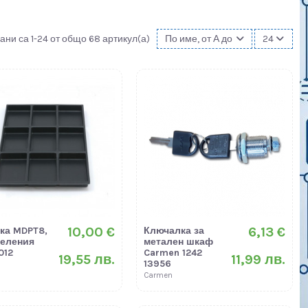
ани са 1-24 от общо 68 артикул(а)
По име, от А до Я
24
10,00 €
6,13 €
ка MDPT8,
Ключалка за
деления
метален шкаф
012
Carmen 1242
19,55 лв.
11,99 лв.
13956
Carmen