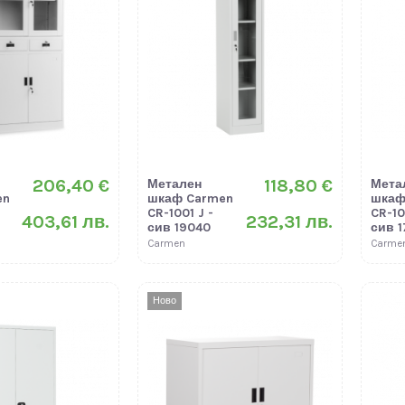
206,40 €
118,80 €
Метален
Мета
en
шкаф Carmen
шкаф
CR-1001 J -
CR-10
403,61 лв.
232,31 лв.
сив 19040
сив 1
Carmen
Carme
Ново