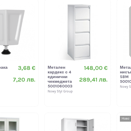
3,68 €
148,00 €
рака
Метален
Мета
кардекс с 4
нисъ
единични
SBM
7,20 лв.
289,41 лв.
чекмеджета
5001
5001060003
Nowy S
Nowy Styl Group
Ново