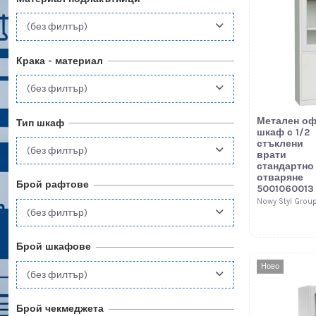
(без филтър)
Крака - материал
(без филтър)
Метален о
Тип шкаф
шкаф с 1/2
стъклени
(без филтър)
врати
стандартно
отваряне
Брой рафтове
5001060013
Nowy Styl Grou
(без филтър)
Брой шкафове
Ново
(без филтър)
Брой чекмеджета