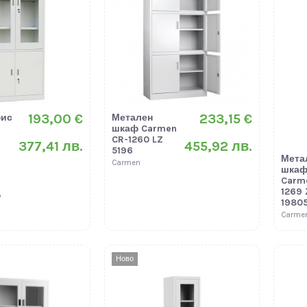
193,00 €
233,15 €
фис
Метален
шкаф Carmen
CR-1260 LZ
377,41 лв.
455,92 лв.
5196
Мета
Carmen
шка
Carm
1269 
p
1980
Carme
Ново