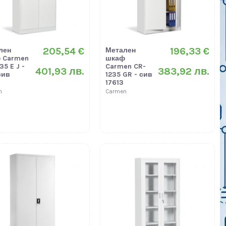
205,54 €
196,33 €
лен
Метален
 Carmen
шкаф
35 E J -
Carmen CR-
401,93 лв.
383,92 лв.
сив
1235 GR - сив
17613
n
Carmen