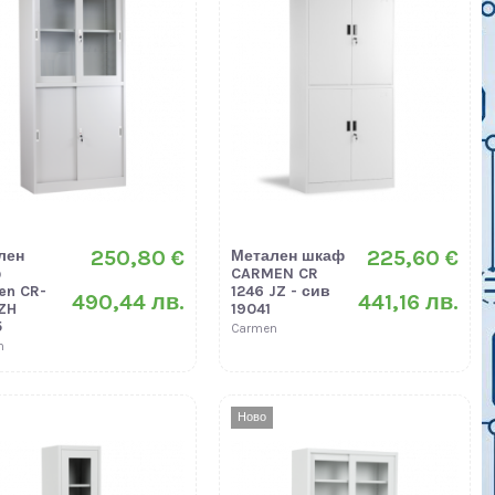
250,80 €
225,60 €
лен
Метален шкаф
ф
CARMEN CR
en CR-
1246 JZ - сив
490,44 лв.
441,16 лв.
ZH
19041
5
Carmen
n
Ново