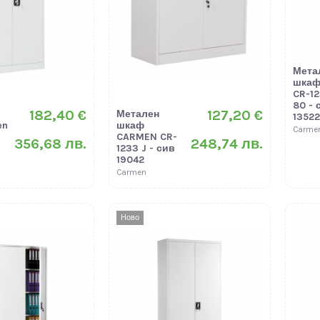
Мета
шкаф
CR-12
80 - 
182,40 €
127,20 €
Метален
13522
en
шкаф
Carme
CARMEN CR-
356,68 лв.
248,74 лв.
1233 J - сив
19042
Carmen
Ново