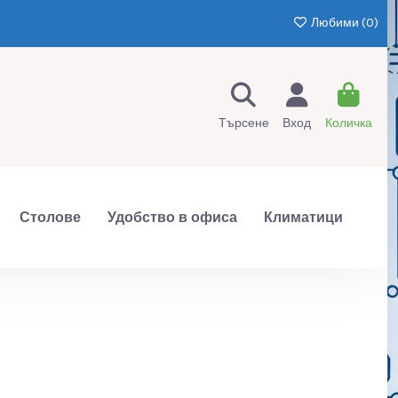
Любими (
0
)
Търсене
Вход
Количка
Столове
Удобство в офиса
Климатици