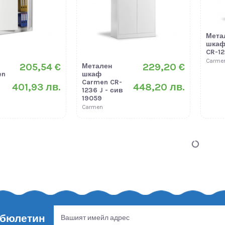
Мета
шкаф
CR-12
Carme
205,54 €
229,20 €
Метален
en
шкаф
Carmen CR-
401,93 лв.
448,20 лв.
1236 J - сив
19059
Carmen