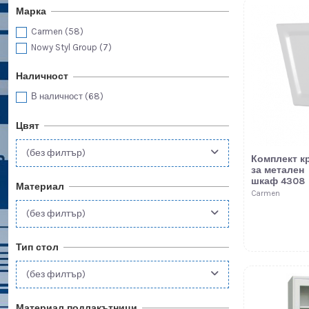
Марка
Carmen
(58)
Nowy Styl Group
(7)
Наличност
В наличност
(68)
Цвят
(без филтър)
Комплект к
за метален
шкаф 4308
Материал
Carmen
(без филтър)
Тип стол
(без филтър)
Материал подлакътници