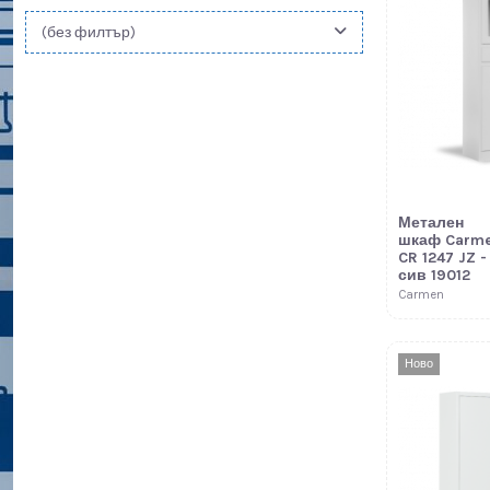
(без филтър)
Метален
шкаф Carm
CR 1247 JZ -
сив 19012
Carmen
Ново