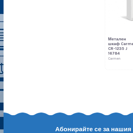
Метален
шкаф Carm
CR-1235 J
16784
Carmen
Ново