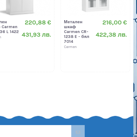
220,88 €
216,00 €
лен
Метален
 Carmen
шкаф
36 L 1422
Carmen CR-
431,93 лв.
422,38 лв.
1238 E - бял
n
7014
Carmen