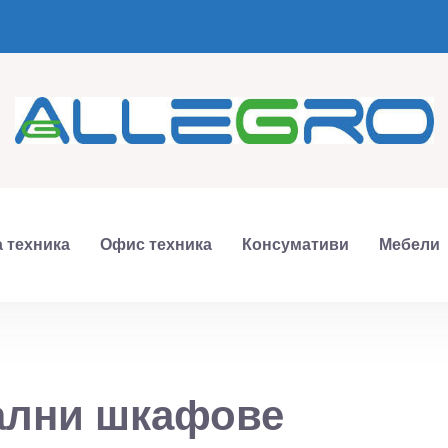
 техника
Офис техника
Консумативи
Мебели
ални шкафове