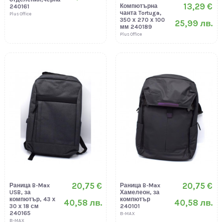
13,29 €
Компютърна
240161
чанта Tortuga,
Plus Office
350 х 270 х 100
25,99 лв.
мм 240189
Plus Office
20,75 €
20,75 €
Раница B-Max
Раница B-Max
USB, за
Хамелеон, за
компютър, 43 х
компютър
40,58 лв.
40,58 лв.
30 х 18 см
240101
240165
B-MAX
B-MAX