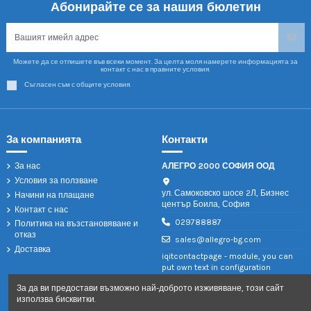
Абонирайте се за нашия бюлетин
Можете да се отпишете във всеки момент. За целта моля намерете информацията за
контакт с нас в правните условия.
Съгласен съм с общите условия.
За компанията
Контакти
За нас
АЛЕГРО 2000 СОФИЯ ООД
Условия за ползване
ул. Самоковско шосе 2Л, Бизнес
Начини на плащане
център Боила, София
Контакт с нас
029788887
Политика на възстановяване и
отказ
sales@allegro-bg.com
Доставка
iqitcontactpage - module, you can
put own text in configuration
За да ви предостави възможно най-доброто изживяване, този сайт
използва бисквитки.