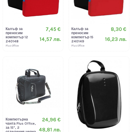
7,45 €
8,30 €
Калъф за
Калъф за
преносим
преносим
компютър 12
компютър 15
14,57 лв.
16,23 лв.
240148
240149
Plus Office
Plus Office
24,96 €
Компютърна
чанта Plus Office,
за 15", 2
48,81 лв.
отделения,черна