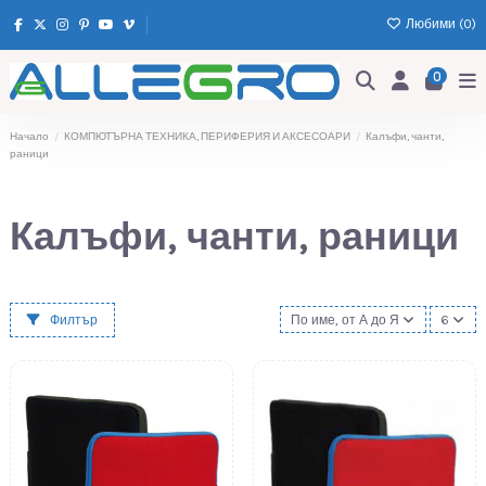
Любими (
0
)
0
Начало
КОМПЮТЪРНА ТЕХНИКА, ПЕРИФЕРИЯ И АКСЕСОАРИ
Калъфи, чанти,
раници
Калъфи, чанти, раници
Филтър
По име, от А до Я
6