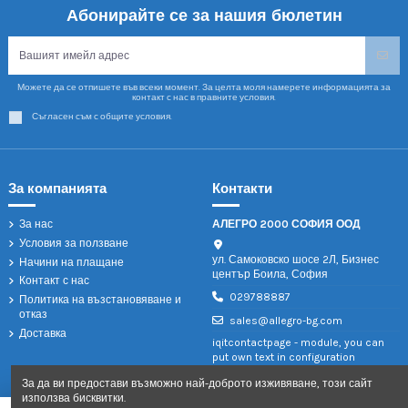
Абонирайте се за нашия бюлетин
Можете да се отпишете във всеки момент. За целта моля намерете информацията за
контакт с нас в правните условия.
Съгласен съм с общите условия.
За компанията
Контакти
За нас
АЛЕГРО 2000 СОФИЯ ООД
Условия за ползване
ул. Самоковско шосе 2Л, Бизнес
Начини на плащане
център Боила, София
Контакт с нас
029788887
Политика на възстановяване и
отказ
sales@allegro-bg.com
Доставка
iqitcontactpage - module, you can
put own text in configuration
За да ви предостави възможно най-доброто изживяване, този сайт
използва бисквитки.