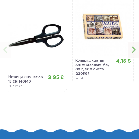
4,15 €
Копирна хартия
Artist Standart, А4,
80 г, 500 листа
220597
3,95 €
Ножици Plus Teflon,
Mondi
17 см 140140
Plus Office