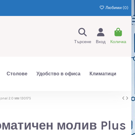
Любими (
0
)
Търсене
Вход
Количка
Столове
Удобство в офиса
Климатици
onal 2.0 мм 130175
матичен молив Plus