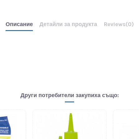
Описание
Детайли за продукта
Reviews
(0)
Други потребители закупиха също: