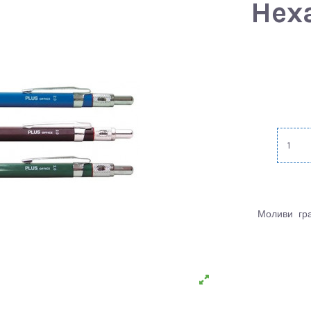
Hexa
Моливи
гр