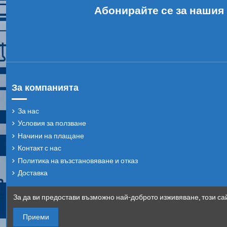
Абонирайте се за нашия
За компанията
За нас
Условия за ползване
Начини на плащане
Контакт с нас
Политика на възстановяване и отказ
Доставка
За да ви предостави възможно най-доброто изживяване, този сай
Приеми