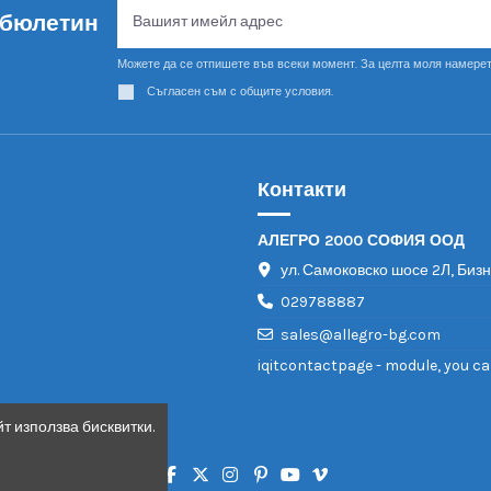
 бюлетин
Можете да се отпишете във всеки момент. За целта моля намерет
Съгласен съм с общите условия.
Контакти
АЛЕГРО 2000 СОФИЯ ООД
ул. Самоковско шосе 2Л, Биз
029788887
sales@allegro-bg.com
iqitcontactpage - module, you ca
т използва бисквитки.