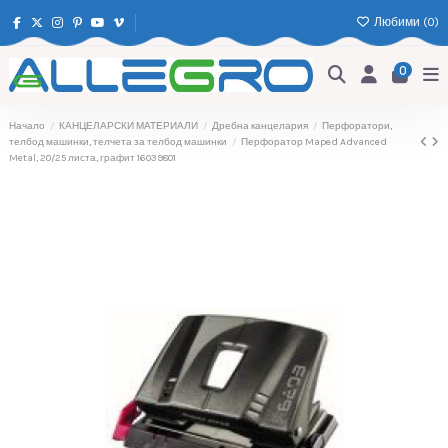
Любими (
0
)
0
Начало
КАНЦЕЛАРСКИ МАТЕРИАЛИ
Дребна канцелария
Перфоратори,
телбод машинки, телчета за телбод машинки
Перфоратор Maped Advanced
Metal, 20/25 листа, графит 16039801