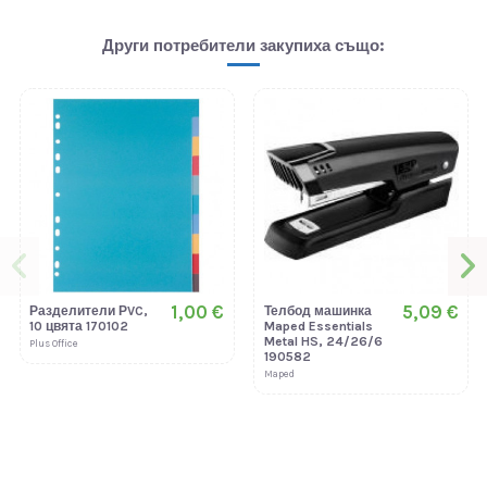
Други потребители закупиха също:
1,00 €
5,09 €
Разделители РVC,
Телбод машинка
10 цвята 170102
Maped Essentials
Metal HS, 24/26/6
Plus Office
190582
Maped