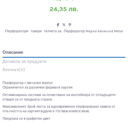
24,35 лв.
Перфоратори
такери
телчета за
Перфоратор Maped Advanced Metal
Описание
Детайли за продукта
Reviews
(0)
Перфоратор с метален корпус.
Ограничител за различни формати хартия.
Оптимизарана система за почистване на контейнера от отпадъците-
отваря се от предната страна.
Максималният брой листа за едновременно перфориране зависи от
плътността на хартията(дали е 70г/кв.м или80г/кв.м).
Предлага се в графитен цвят.