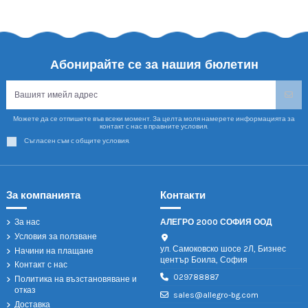
Абонирайте се за нашия бюлетин
Можете да се отпишете във всеки момент. За целта моля намерете информацията за
контакт с нас в правните условия.
Съгласен съм с общите условия.
За компанията
Контакти
За нас
АЛЕГРО 2000 СОФИЯ ООД
Условия за ползване
ул. Самоковско шосе 2Л, Бизнес
Начини на плащане
център Боила, София
Контакт с нас
029788887
Политика на възстановяване и
отказ
sales@allegro-bg.com
Доставка