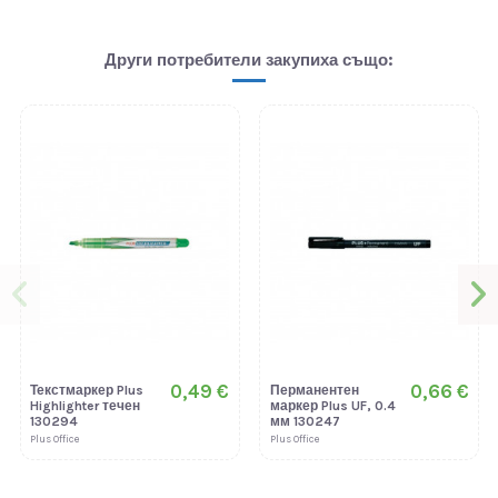
Други потребители закупиха също:
0,49 €
0,66 €
Текстмаркер Plus
Перманентен
Highlighter течен
маркер Plus UF, 0.4
130294
мм 130247
Plus Office
Plus Office