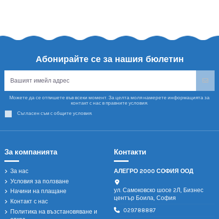
Абонирайте се за нашия бюлетин
Можете да се отпишете във всеки момент. За целта моля намерете информацията за
контакт с нас в правните условия.
Съгласен съм с общите условия.
За компанията
Контакти
За нас
АЛЕГРО 2000 СОФИЯ ООД
Условия за ползване
ул. Самоковско шосе 2Л, Бизнес
Начини на плащане
център Боила, София
Контакт с нас
029788887
Политика на възстановяване и