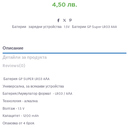
4,50 лв.
Батерии
зарядни устройства
1.5V
Батерии GP Super LR03 AAA
Описание
Детайли за продукта
Reviews
(0)
Батерия GP SUPER LR03 AАA
Универсална, за всякакви устройства
Батерия/Акумулатор формат - LR03 / AАA
Технология - алкална
Волтаж - 1.5 V
Капацитет - 1200 mAh
Опаковка от 4 броя.