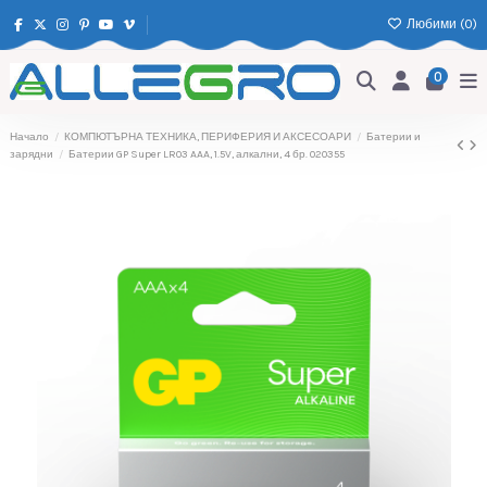
Любими (
0
)
0
Начало
КОМПЮТЪРНА ТЕХНИКА, ПЕРИФЕРИЯ И АКСЕСОАРИ
Батерии и
зарядни
Батерии GP Super LR03 AAA, 1.5V, алкални, 4 бр. 020355