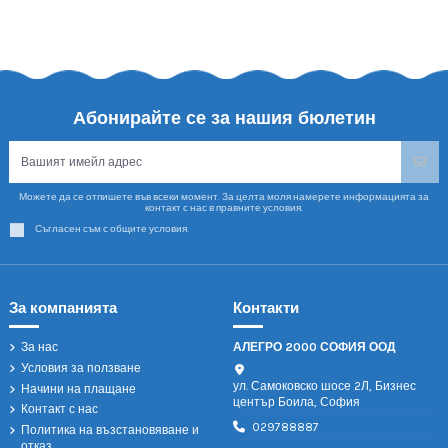
Абонирайте се за нашия бюлетин
Можете да се отпишете във всеки момент. За целта моля намерете информацията за
контакт с нас в правните условия.
Съгласен съм с общите условия.
За компанията
Контакти
За нас
АЛЕГРО 2000 СОФИЯ ООД
Условия за ползване
ул. Самоковско шосе 2Л, Бизнес
Начини на плащане
център Боила, София
Контакт с нас
029788887
Политика на възстановяване и
отказ