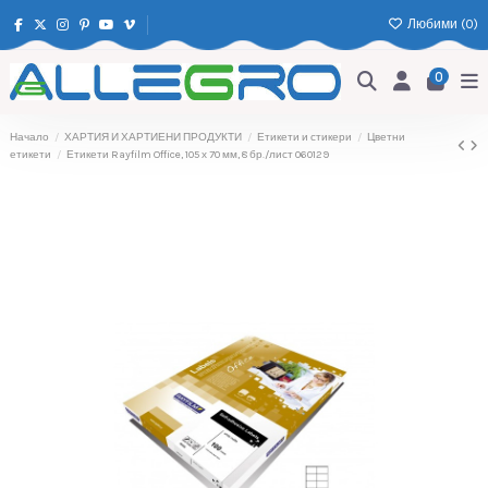
Любими (
0
)
0
Начало
ХАРТИЯ И ХАРТИЕНИ ПРОДУКТИ
Етикети и стикери
Цветни
етикети
Етикети Rayfilm Office, 105 х 70 мм, 8 бр./лист 060129