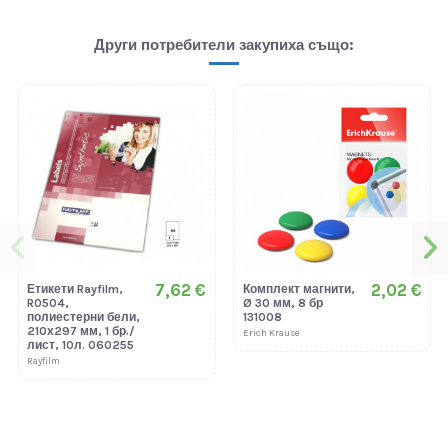
Други потребители закупиха също:
7,62 €
2,02 €
Етикети Rayfilm,
Комплект магнити,
R0504,
Ø 30 мм, 8 бр
полиестерни бели,
131008
210х297 мм, 1 бр./
Erich Krause
лист, 10л. 060255
Rayfilm