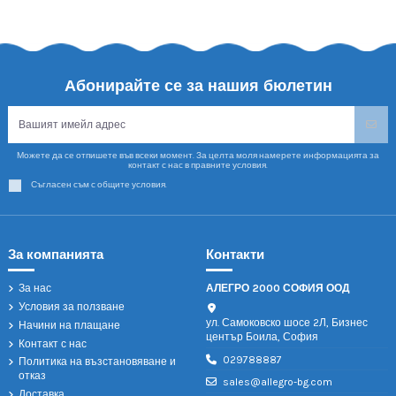
Абонирайте се за нашия бюлетин
Можете да се отпишете във всеки момент. За целта моля намерете информацията за
контакт с нас в правните условия.
Съгласен съм с общите условия.
За компанията
Контакти
За нас
АЛЕГРО 2000 СОФИЯ ООД
Условия за ползване
ул. Самоковско шосе 2Л, Бизнес
Начини на плащане
център Боила, София
Контакт с нас
029788887
Политика на възстановяване и
отказ
sales@allegro-bg.com
Доставка