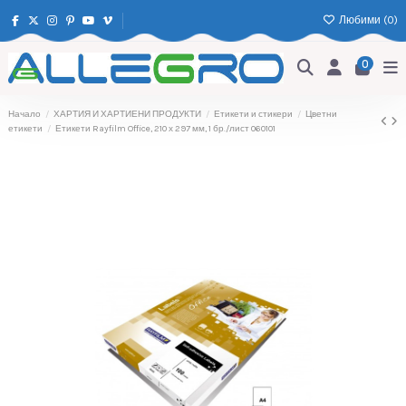
Любими (
0
)
0
Начало
ХАРТИЯ И ХАРТИЕНИ ПРОДУКТИ
Етикети и стикери
Цветни
етикети
Етикети Rayfilm Office, 210 х 297 мм, 1 бр./лист 060101