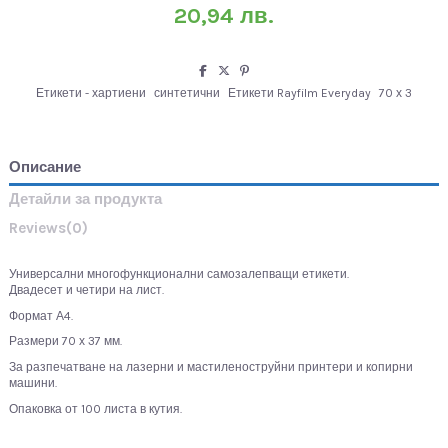
20,94 лв.
Етикети - хартиени
синтетични
Етикети Rayfilm Everyday
70 х 3
Описание
Детайли за продукта
Reviews
(0)
Универсални многофункционални самозалепващи етикети.
Двадесет и четири на лист.
Формат А4.
Размери 70 х 37 мм.
За разпечатване на лазерни и мастиленоструйни принтери и копирни
машини.
Опаковка от 100 листа в кутия.