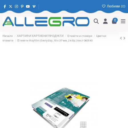
Любими (
0
)
0
Начало
ХАРТИЯ И ХАРТИЕНИ ПРОДУКТИ
Етикети и стикери
Цветни
етикети
Етикети Rayfilm Everyday, 70 х 37 мм, 24 бр./лист 060140