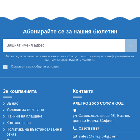
Абонирайте се за нашия бюлетин
Можете да се отпишете във всеки момент. За целта моля намерете информацията за
контакт с нас в правните условия.
Съгласен съм с общите условия.
За компанията
Контакти
За нас
АЛЕГРО 2000 СОФИЯ ООД
Условия за ползване
ул. Самоковско шосе 2Л, Бизнес
Начини на плащане
център Боила, София
Контакт с нас
029788887
Политика на възстановяване и
отказ
sales@allegro-bg.com