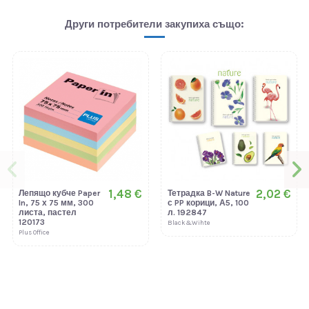
Други потребители закупиха също:
1,48 €
2,02 €
Лепящо кубче Paper
Тетрадка B-W Nature
In, 75 х 75 мм, 300
с PP корици, А5, 100
листа, пастел
л. 192847
120173
Black&Wihte
Plus Office