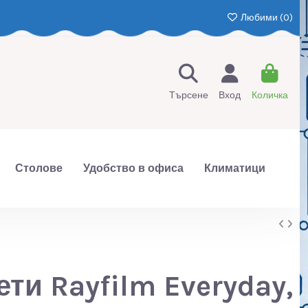
Любими (
0
)
Търсене
Вход
Количка
Столове
Удобство в офиса
Климатици
ети Rayfilm Everyday,