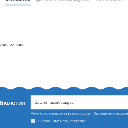
пирни машини.
 бюлетин
Можете да се отпишете във всеки момент. За целта моля намерет
Съгласен съм с общите условия.