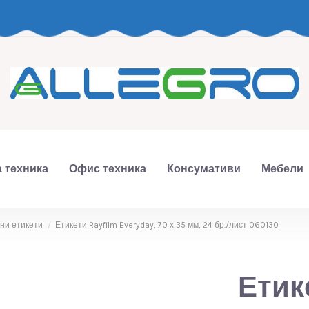
 техника
Офис техника
Консумативи
Мебели
ни етикети
Етикети Rayfilm Everyday, 70 х 35 мм, 24 бр./лист 060130
Етик