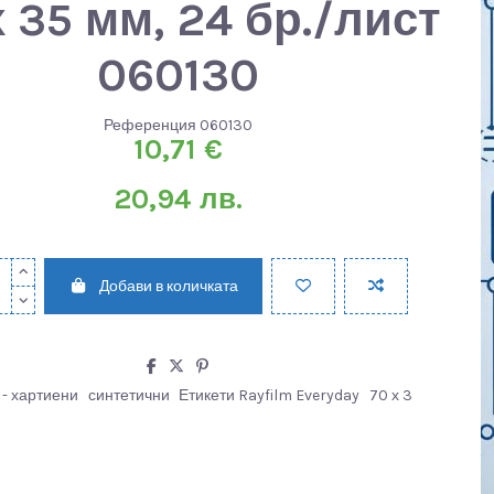
х 35 мм, 24 бр./лист
060130
Референция
060130
10,71 €
20,94 лв.
Добави в количката
 - хартиени
синтетични
Етикети Rayfilm Everyday
70 х 3