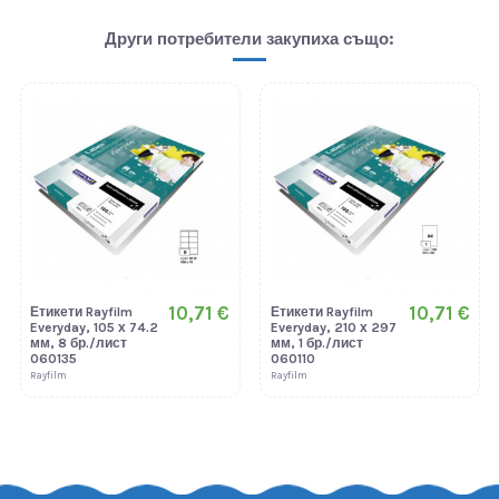
Други потребители закупиха също:
10,71 €
10,71 €
Етикети Rayfilm
Етикети Rayfilm
Everyday, 105 х 74.2
Everyday, 210 х 297
мм, 8 бр./лист
мм, 1 бр./лист
060135
060110
Rayfilm
Rayfilm