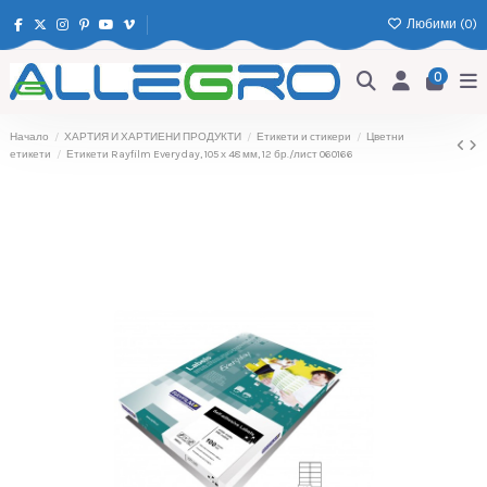
Любими (
0
)
0
Начало
ХАРТИЯ И ХАРТИЕНИ ПРОДУКТИ
Етикети и стикери
Цветни
етикети
Етикети Rayfilm Everyday, 105 х 48 мм, 12 бр./лист 060166