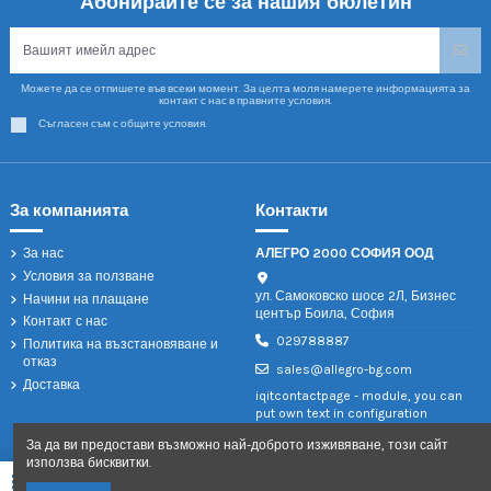
Абонирайте се за нашия бюлетин
Можете да се отпишете във всеки момент. За целта моля намерете информацията за
контакт с нас в правните условия.
Съгласен съм с общите условия.
За компанията
Контакти
За нас
АЛЕГРО 2000 СОФИЯ ООД
Условия за ползване
ул. Самоковско шосе 2Л, Бизнес
Начини на плащане
център Боила, София
Контакт с нас
029788887
Политика на възстановяване и
отказ
sales@allegro-bg.com
Доставка
iqitcontactpage - module, you can
put own text in configuration
За да ви предостави възможно най-доброто изживяване, този сайт
използва бисквитки.