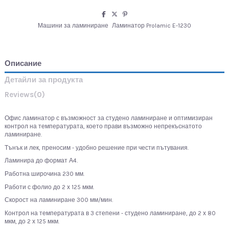
Машини за ламиниране
Ламинатор Prolamic E-1230
Описание
Детайли за продукта
Reviews
(0)
Офис ламинатор с възможност за студено ламиниране и оптимизиран
контрол на температурата, което прави възможно непрекъснатото
ламиниране.
Тънък и лек, преносим - удобно решение при чести пътувания.
Ламинира до формат А4.
Работна широчина 230 мм.
Работи с фолио до 2 х 125 мкм.
Скорост на ламиниране 300 мм/мин.
Контрол на температурата в 3 степени - студено ламиниране, до 2 х 80
мкм, до 2 х 125 мкм.