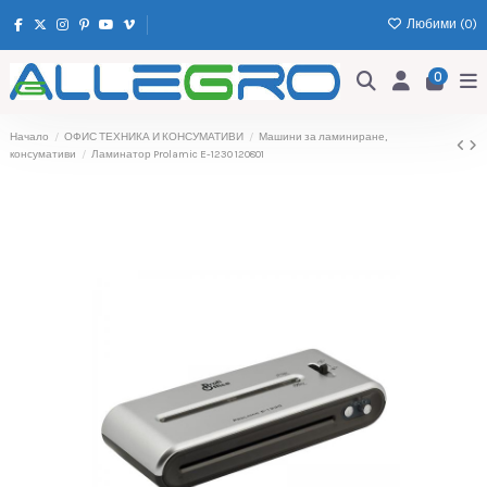
Любими (
0
)
0
Начало
ОФИС ТЕХНИКА И КОНСУМАТИВИ
Машини за ламиниране,
консумативи
Ламинатор Prolamic E-1230 120801