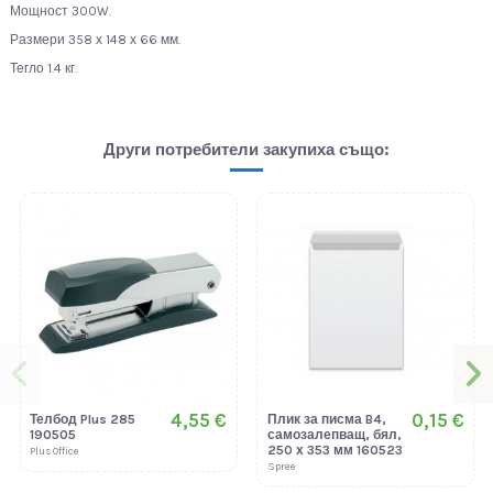
Мощност 300W.
Размери 358 х 148 х 66 мм.
Тегло 1.4 кг.
Други потребители закупиха също:
4,55 €
0,15 €
Телбод Plus 285
Плик за писма B4,
190505
самозалепващ, бял,
250 х 353 мм 160523
Plus Office
Spree