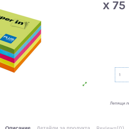
х 75
Лепящи ли
Описание
Детайли за продукта
Reviews
(0)