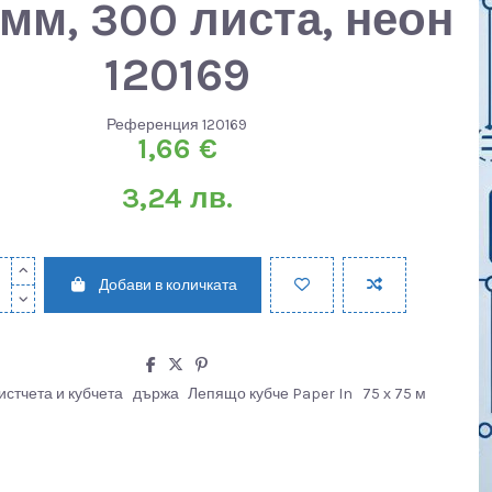
 мм, 300 листа, неон
120169
Референция
120169
1,66 €
3,24 лв.
Добави в количката
стчета и кубчета
държа
Лепящо кубче Paper In
75 х 75 м