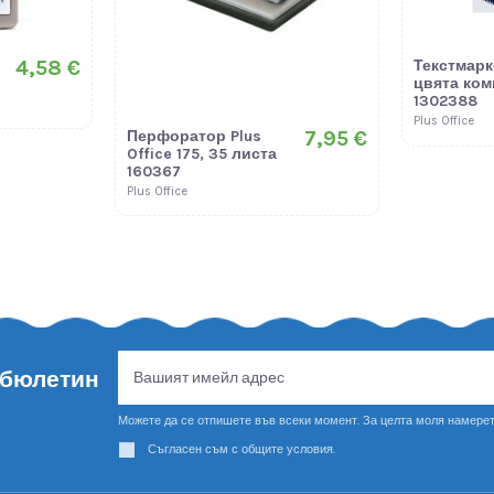
4,58 €
Текстмарке
цвята ком
1302388
Plus Office
7,95 €
Перфоратор Plus
Office 175, 35 листа
160367
Plus Office
 бюлетин
Можете да се отпишете във всеки момент. За целта моля намерет
Съгласен съм с общите условия.