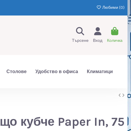
Любими (
0
)
Търсене
Вход
Количка
Столове
Удобство в офиса
Климатици
що кубче Paper In, 75