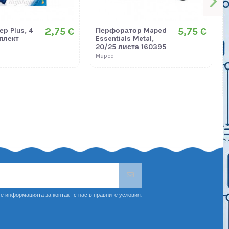
2,75 €
5,75 €
р Plus, 4
Перфоратор Maped
плект
Essentials Metal,
20/25 листа 160395
Maped
е информацията за контакт с нас в правните условия.